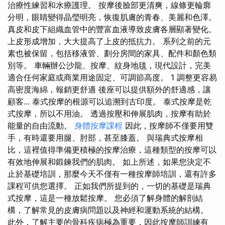
治療性練習和水療護理。 按摩後臉部更清爽，線條更輪廓
分明，眼睛變得晶瑩明亮，恢復肌膚的青春、美麗和色澤。
真皮和皮下組織血管中的豐富血液導致皮膚各層顯著變化。
上皮形成增加，大大提高了上皮的抵抗力。 系列之前的元
素也被保留，包括移液管、劃分房間的家具、配件和顏色類
別等。 車輛辦公沙龍、按摩、紋身地毯，現代設計，完美
適合任何家庭或商業用途固定、可調節高度。 1 調整更容易
高密度海綿，報銷更舒適 後座可以提供額外的舒適感，讓
顧客... 泰式按摩的根源可以追溯到古印度。 泰式按摩是乾
式按摩，所以不用油。 透過按壓和伸展肌肉，按摩有助於
能量的自由流動。
身體按摩課程
因此，按摩師不僅要用雙
手，有時還要用腿、肘部，甚至膝蓋。 與瑞典式按摩相
比，這裡值得準備更積極的按摩治療，這種類型的按摩可以
有效地伸展和鍛鍊我們的肌肉。 如上所述，如果您決定不
止於基礎培訓，那麼今天不僅有一種按摩師培訓，還有許多
課程可供您選擇。 正如我們所提到的，一切的基礎是瑞典
式按摩，這是一種放鬆按摩。 您必須了解身體的解剖結
構，了解常見的皮膚病問題以及神經和運動系統的結構。
此外，了解主要的骨科疾病極為重要，因此按摩師訓練有