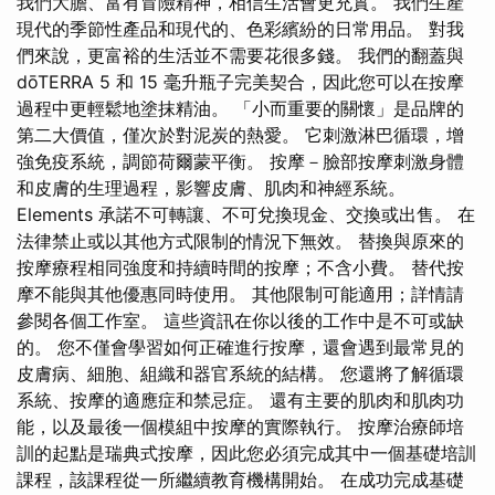
我們大膽、富有冒險精神，相信生活會更充實。 我們生產
現代的季節性產品和現代的、色彩繽紛的日常用品。 對我
們來說，更富裕的生活並不需要花很多錢。 我們的翻蓋與
dōTERRA 5 和 15 毫升瓶子完美契合，因此您可以在按摩
過程中更輕鬆地塗抹精油。 「小而重要的關懷」是品牌的
第二大價值，僅次於對泥炭的熱愛。 它刺激淋巴循環，增
強免疫系統，調節荷爾蒙平衡。 按摩－臉部按摩刺激身體
和皮膚的生理過程，影響皮膚、肌肉和神經系統。
Elements 承諾不可轉讓、不可兌換現金、交換或出售。 在
法律禁止或以其他方式限制的情況下無效。 替換與原來的
按摩療程相同強度和持續時間的按摩；不含小費。 替代按
摩不能與其他優惠同時使用。 其他限制可能適用；詳情請
參閱各個工作室。 這些資訊在你以後的工作中是不可或缺
的。 您不僅會學習如何正確進行按摩，還會遇到最常見的
皮膚病、細胞、組織和器官系統的結構。 您還將了解循環
系統、按摩的適應症和禁忌症。 還有主要的肌肉和肌肉功
能，以及最後一個模組中按摩的實際執行。 按摩治療師培
訓的起點是瑞典式按摩，因此您必須完成其中一個基礎培訓
課程，該課程從一所繼續教育機構開始。 在成功完成基礎