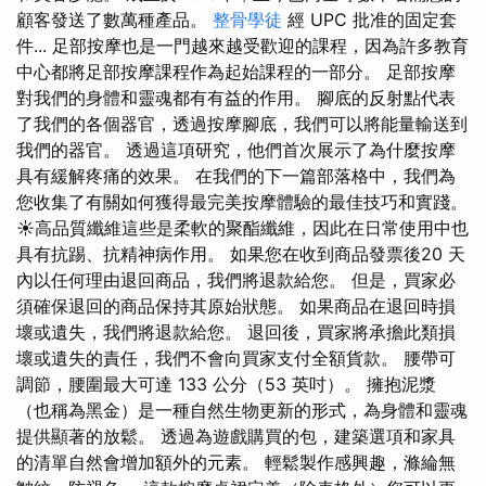
顧客發送了數萬種產品。
整骨學徒
經 UPC 批准的固定套
件... 足部按摩也是一門越來越受歡迎的課程，因為許多教育
中心都將足部按摩課程作為起始課程的一部分。 足部按摩
對我們的身體和靈魂都有有益的作用。 腳底的反射點代表
了我們的各個器官，透過按摩腳底，我們可以將能量輸送到
我們的器官。 透過這項研究，他們首次展示了為什麼按摩
具有緩解疼痛的效果。 在我們的下一篇部落格中，我們為
您收集了有關如何獲得最完美按摩體驗的最佳技巧和實踐。
☀高品質纖維這些是柔軟的聚酯纖維，因此在日常使用中也
具有抗踢、抗精神病作用。 如果您在收到商品發票後20 天
內以任何理由退回商品，我們將退款給您。 但是，買家必
須確保退回的商品保持其原始狀態。 如果商品在退回時損
壞或遺失，我們將退款給您。 退回後，買家將承擔此類損
壞或遺失的責任，我們不會向買家支付全額貨款。 腰帶可
調節，腰圍最大可達 133 公分（53 英吋）。 擁抱泥漿
（也稱為黑金）是一種自然生物更新的形式，為身體和靈魂
提供顯著的放鬆。 透過為遊戲購買的包，建築選項和家具
的清單自然會增加額外的元素。 輕鬆製作感興趣，滌綸無