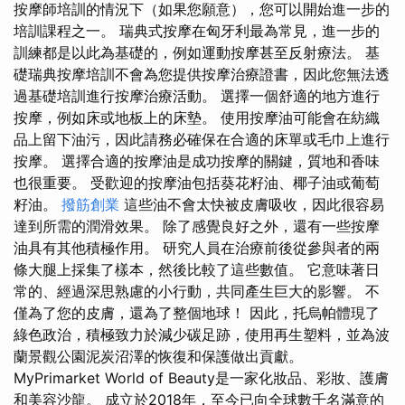
按摩師培訓的情況下（如果您願意），您可以開始進一步的
培訓課程之一。 瑞典式按摩在匈牙利最為常見，進一步的
訓練都是以此為基礎的，例如運動按摩甚至反射療法。 基
礎瑞典按摩培訓不會為您提供按摩治療證書，因此您無法透
過基礎培訓進行按摩治療活動。 選擇一個舒適的地方進行
按摩，例如床或地板上的床墊。 使用按摩油可能會在紡織
品上留下油污，因此請務必確保在合適的床單或毛巾上進行
按摩。 選擇合適的按摩油是成功按摩的關鍵，質地和香味
也很重要。 受歡迎的按摩油包括葵花籽油、椰子油或葡萄
籽油。
撥筋創業
這些油不會太快被皮膚吸收，因此很容易
達到所需的潤滑效果。 除了感覺良好之外，還有一些按摩
油具有其他積極作用。 研究人員在治療前後從參與者的兩
條大腿上採集了樣本，然後比較了這些數值。 它意味著日
常的、經過深思熟慮的小行動，共同產生巨大的影響。 不
僅為了您的皮膚，還為了整個地球！ 因此，托烏帕體現了
綠色政治，積極致力於減少碳足跡，使用再生塑料，並為波
蘭景觀公園泥炭沼澤的恢復和保護做出貢獻。
MyPrimarket World of Beauty是一家化妝品、彩妝、護膚
和美容沙龍。 成立於2018年，至今已向全球數千名滿意的