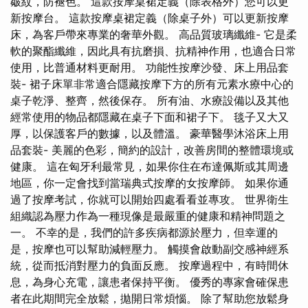
皺紋，防褪色。 這款按摩桌裙定義（除表格外）您可以更
新按摩台。 這款按摩桌裙定義（除桌子外）可以更新按摩
床，為客戶帶來專業的奢華外觀。 高品質玻璃纖維- 它是柔
軟的聚酯纖維，因此具有抗磨損、抗精神作用，也適合日常
使用，比普通材料更耐用。 功能性按摩沙發、床上用品套
裝- 裙子床單非常適合隱藏按摩下方的所有元素水療中心的
桌子乾淨、整齊，然後保存。 所有油、水療設備以及其他
經常使用的物品都隱藏在桌子下面和裙子下。 毯子又大又
厚，以保護客戶的數據，以及體溫。 豪華醫學沐浴床上用
品套裝- 美麗的色彩，簡約的設計，改善房間的整體環境或
健康。 這在匈牙利最常見，如果你住在布達佩斯或其周邊
地區，你一定會找到當瑞典式按摩的女按摩師。 如果你通
過了按摩考試，你就可以開始四處看看並專攻。 世界衛生
組織認為壓力作為一種現像是最嚴重的健康和精神問題之
一。 不幸的是，我們的許多疾病都源於壓力，但幸運的
是，按摩也可以幫助減輕壓力。 觸摸會啟動副交感神經系
統，從而抵消對壓力的負面反應。 按摩過程中，有時間休
息，為身心充電，讓患者保持平衡。 優秀的專家會確保患
者在此期間完全放鬆，拋開日常煩惱。 除了幫助您放鬆身