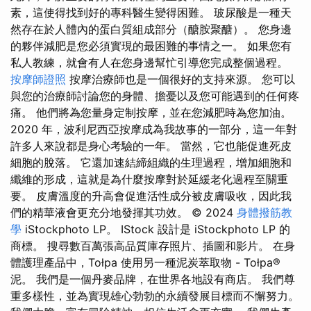
素，這使得找到好的專科醫生變得困難。 玻尿酸是一種天
然存在於人體內的蛋白質組成部分（醣胺聚醣）。 您身邊
的夥伴減肥是您必須實現的最困難的事情之一。 如果您有
私人教練，就會有人在您身邊幫忙引導您完成整個過程。
按摩師證照
按摩治療師也是一個很好的支持來源。 您可以
與您的治療師討論您的身體、擔憂以及您可能遇到的任何疼
痛。 他們將為您量身定制按摩，並在您減肥時為您加油。
2020 年，波利尼西亞按摩成為我故事的一部分，這一年對
許多人來說都是身心考驗的一年。 當然，它也能促進死皮
細胞的脫落。 它還加速結締組織的生理過程，增加細胞和
纖維的形成，這就是為什麼按摩對於延緩老化過程至關重
要。 皮膚溫度的升高會促進活性成分被皮膚吸收，因此我
們的精華液會更充分地發揮其功效。 © 2024
身體撥筋教
學
iStockphoto LP。 IStock 設計是 iStockphoto LP 的
商標。 搜尋數百萬張高品質庫存照片、插圖和影片。 在身
體護理產品中，Tołpa 使用另一種泥炭萃取物 - Tołpa®
泥。 我們是一個丹麥品牌，在世界各地設有商店。 我們尊
重多樣性，並為實現雄心勃勃的永續發展目標而不懈努力。