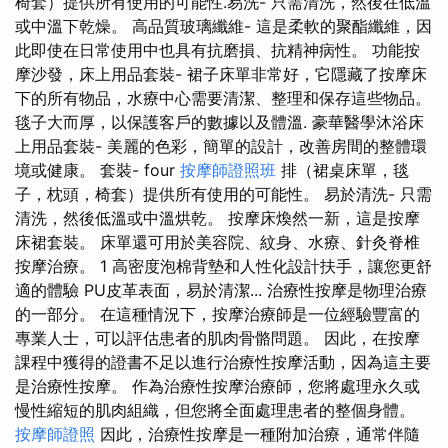
椅套）提供所有使用的可能性.易洗- 只需清洗，然後在低溫
或中溫下乾燥。 高品質玻璃纖維- 這是柔軟的聚酯纖維，因
此即使在日常使用中也具有抗磨損、抗精神病性。 功能按
摩沙發，床上用品套裝- 裙子床單非常好，它隱藏了按摩床
下的所有物品，水療中心需要清潔、整理和保存這些物品。
毯子大而厚，以保護客戶的數據以及體溫. 豪華醫學沐浴床
上用品套裝- 美麗的色彩，簡單的設計，改善房間的整體環
境或健康。 套裝- four
按摩師證照班
排（裙桌床單，毯
子，枕頭，椅套）提供所有使用的可能性。 易於清洗- 只需
清洗，然後​​低溫或中溫烘乾。 按摩床煥然一新，這是按摩
床裙套裝。 床單還可用於美容院、紋身、水療、針灸脊椎
按摩治療。 1 高密度泡棉背墊和人性化設計扶手，讓您更舒
適的體驗 PU皮革表面，易於清潔... 治療性按摩是物理治療
的一部分。 在這種情況下，按摩治療師是一位經驗豐富的
專業人士，可以評估患者的肌肉骨骼問題。 因此，在按摩
課程中獲得的證書不足以進行治療性按摩活動，因為這主要
是治療性按摩。 作為治療性按摩治療師，您將處理永久或
慢性縮短的肌肉組織，但您將全面處理患者的整個身體。
按摩師證照
因此，治療性按摩是一種附加治療，通常伴隨