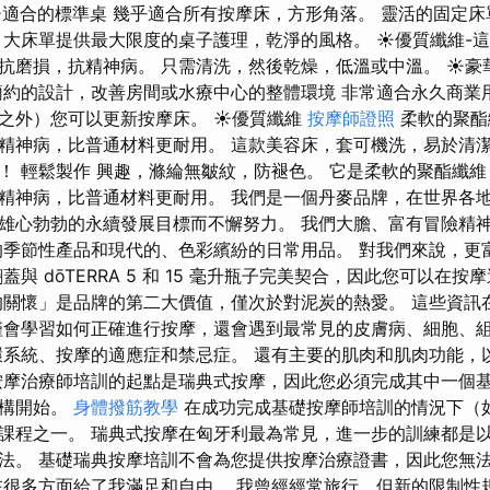
. ☀適合的標準桌 幾乎適合所有按摩床，方形角落。 靈活的固定
 大床單提供最大限度的桌子護理，乾淨的風格。 ☀優質纖維-
抗磨損，抗精神病。 只需清洗，然後​​乾燥，低溫或中溫。 ☀
簡約的設計，改善房間或水療中心的整體環境 非常適合永久商業
之外）您可以更新按摩床。 ☀優質纖維
按摩師證照
柔軟的聚酯
精神病，比普通材料更耐用。 這款美容床，套可機洗，易於清潔
！ 輕鬆製作 興趣，滌綸無皺紋，防褪色。 它是柔軟的聚酯纖
精神病，比普通材料更耐用。 我們是一個丹麥品牌，在世界各地
雄心勃勃的永續發展目標而不懈努力。 我們大膽、富有冒險精
的季節性產品和現代的、色彩繽紛的日常用品。 對我們來說，更
蓋與 dōTERRA 5 和 15 毫升瓶子完美契合，因此您可以在
的關懷」是品牌的第二大價值，僅次於對泥炭的熱愛。 這些資訊
僅會學習如何正確進行按摩，還會遇到最常見的皮膚病、細胞、
環系統、按摩的適應症和禁忌症。 還有主要的肌肉和肌肉功能，
按摩治療師培訓的起點是瑞典式按摩，因此您必須完成其中一個
機構開始。
身體撥筋教學
在成功完成基礎按摩師培訓的情況下（
課程之一。 瑞典式按摩在匈牙利最為常見，進一步的訓練都是
法。 基礎瑞典按摩培訓不會為您提供按摩治療證書，因此您無
在很多方面給了我滿足和自由。 我曾經經常旅行，但新的限制性