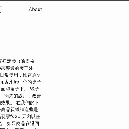
衡
About
桌裙定義（除表格
帶來專業的奢華外
合日常使用，比普通材
有元素水療中心的桌子
面和裙子下。 毯子
彩，簡約的設計，改善
效果。 在我們的下
☀高品質纖維這些是
發票後20 天內以任
。 如果商品在退回