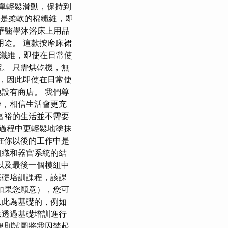
床單輕鬆滑動，保持到
這是柔軟的棉纖維，即
豪華醫學沐浴床上用品
用途。 這款按摩床裙
纖維，即使在日常使
。 只需烘乾機，無
維，因此即使在日常使
設有商店。 我們尊
神，相信生活會更充
富裕的生活並不需要
按摩過程中更輕鬆地塗抹
在你以後的工作中是
組織和器官系統的結
以及最後一個模組中
基礎培訓課程，該課
如果您願意），您可
以此為基礎的，例如
法透過基礎培訓進行
規則試圖將我囚禁起