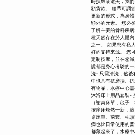
時損壞或遺失，我們
額貨款。 腰帶可調節
更新的形式，為身體
額外的元素。 您必
了解主要的骨科疾病
種天然存在於人體內
之一。 如果您有私
好的支持來源。 您
定制按摩，並在您減
說都是身心考驗的一年
洗- 只需清洗，然
中也具有抗磨損、抗
有物品，水療中心需
沐浴床上用品套裝- 
（裙桌床單，毯子，
按摩床煥然一新，這
桌床單、毯套、枕頭
病也比日常使用的普
都藏起來了，水療中