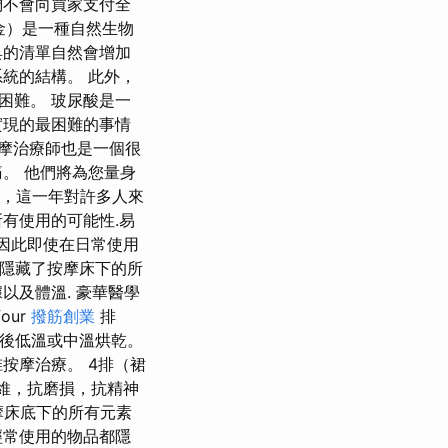
們不會向買家支付全
黑金）是一種自然生物
具的清單自然會增加
統的結構。 此外，
困難。 玻尿酸是一
實現的最困難的事情
摩治療師也是一個很
。 他們將為您量身
分，這一年對許多人來
所有使用的可能性.易
，因此即使在日常使用
它隱藏了按摩床下的所
以及體溫. 豪華醫學
our
撥筋創業
排
​​低溫或中溫烘乾。
按摩治療。 4排（裙
維，抗磨損，抗精神
摩床底下的所有元素
經常使用的物品都隱