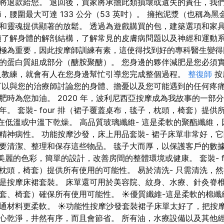
將退款給您。 退回後，買家將承擔此類損壞或遺失的責任，我
，腰圍最大可達 133 公分（53 英吋）。 擁抱泥漿（也稱為
和靈魂提供顯著的放鬆。 透過為遊戲購買的包，建築選項和家
須了解身體的解剖結構，了解常見的皮膚病問題以及神經和運動系
極為重要，因此按摩師訓練有素，這使得找到好的專科醫生變得
的蛋白質組成部分（醣胺聚醣）。 您身邊的夥伴減肥是您必須
人教練，就會有人在您身邊幫忙引導您完成整個過程。
整復師
按
可以與您的治療師討論您的身體、擔憂以及您可能遇到的任何疼痛
肥時為您加油。 2020 年，波利尼西亞按摩成為我故事的一部
。 套裝- four 排（裙子覆蓋桌布，毯子，枕頭，椅套）提供
後在低溫或中溫下乾燥。 高品質玻璃纖維- 這是柔軟的聚酯纖維
精神病性。 功能按摩沙發，床上用品套裝- 裙子床單非常好，
要清潔、整理和保存這些物品。 毯子大而厚，以保護客戶的數據
美麗的色彩，簡單的設計，改善房間的整體環境或健康。 套裝- f
枕頭，椅套）提供所有使用的可能性。 易於清洗- 只需清洗，然後
是按摩床裙套裝。 床單還可用於美容院、紋身、水療、針灸脊椎
套、椅套）確保所有使用可能性。 ☀優質纖維-這是柔軟的棉纖
通材料更柔軟。 ☀功能性按摩沙發套裝裙子床單太好了，把按
心乾淨，井然有序，而且會節省。 所有油，水療設備以及其他