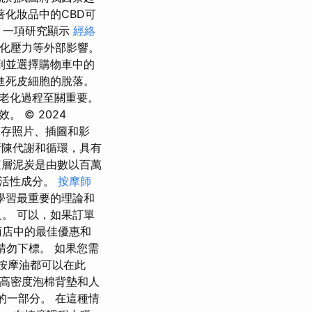
著化妝品中的CBD可
。 一項研究顯示
經絡
氧化壓力等外部影響。
到並選擇購物車中的
進死皮細胞的脫落。
老化過程至關重要。
 © 2024
高品質庫存照片、插圖和影
刺激新陳代謝和循環，具有
 這層泥炭是由數以百萬
的活性成分。
按摩師
學習最重要的理論和
。 可以，如果訂單
商店中的最佳優惠和
請勿下標。 如果您需
或按摩油都可以在此
 高密度泡棉背墊和人
的一部分。 在這種情