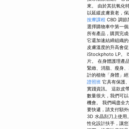
來。 由於其抗氧化
以延緩皮膚衰老，保
按摩課程
CBD 調
選擇購物車中第一個
所有產品，購買完成
它還加速結締組織的
皮膚溫度的升高會促
iStockphoto L
片。 在身體護理產品中
緊緻、消脂、瘦身、塑
計的植物「身體」經
證照班
它具有保護、
實踐資訊。 這款皮
數量很大，我們可以
機會。 我們竭盡全力
要快遞，請支付額外
3D 水晶刮刀上使用。 
性化設計扶手，讓您更