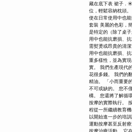
藏在底下表 裙子 
位，輕鬆容納枕頭。
使在日常使用中也能
套裝 美麗的色彩，
是特定的（除了桌子
用中也能抗磨損、抗
需熨燙或昂貴的清潔
用中也能抗磨損、抗
重多樣性，並為實現
實。 我們生產現代
花很多錢。 我們的翻
精油。 「小而重要
不可或缺的。 您不
構。 您還將了解循
按摩的實際執行。 
程從一所繼續教育
以開始進一步的培訓
運動按摩甚至反射療
按摩治療活動。 它