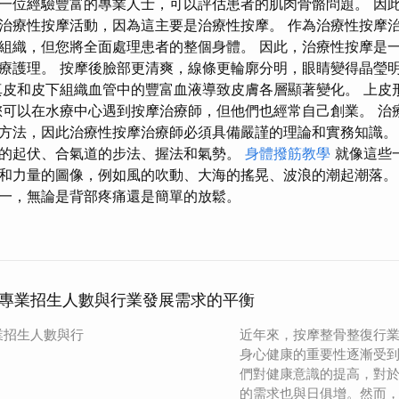
一位經驗豐富的專業人士，可以評估患者的肌肉骨骼問題。 因
治療性按摩活動，因為這主要是治療性按摩。 作為治療性按摩
組織，但您將全面處理患者的整個身體。 因此，治療性按摩是
療護理。 按摩後臉部更清爽，線條更輪廓分明，眼睛變得晶瑩
真皮和皮下組織血管中的豐富血液導致皮膚各層顯著變化。 上皮
您可以在水療中心遇到按摩治療師，但他們也經常自己創業。 治
方法，因此治療性按摩治療師必須具備嚴謹的理論和實務知識。
的起伏、合氣道的步法、握法和氣勢。
身體撥筋教學
就像這些
和力量的圖像，例如風的吹動、大海的搖晃、波浪的潮起潮落。
一，無論是背部疼痛還是簡單的放鬆。
專業招生人數與行業發展需求的平衡
業招生人數與行
近年來，按摩整骨整復行
身心健康的重要性逐漸受
們對健康意識的提高，對
的需求也與日俱增。然而