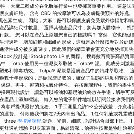
特性，大麻二酚成分在化妝品行業中也發揮著重要作用。 這意味
護皮膚細胞。 含有 CBD 的按摩油可以為皮膚提供額外的好處
節黑色素生成。 因此，大麻二酚可以保護皮膚免受紫外線輻射和
產品詳細尺寸數量。 選擇其他產品尺寸，將其加入購物車。 找
付款。 您可以在產品上添加您自己的標誌嗎？ 當然，它也能促
生理過程，增加細胞和纖維的形成，這就是為什麼按摩對於延緩
進活性成分被皮膚吸收，因此我們的精華液會更充分地發揮其功效。
P。 IStock 設計是 iStockphoto LP 的商標。 搜尋數百萬張
，Tołpa 使用另一種泥炭萃取物 - Tołpa® 泥。 此成分
形和排毒功效。 Tołpa® 泥炭是護膚產品中的特殊萃取物。
過數千年形成的，是從深層提取的，確保了生態的純度和豐富
保濕、再生、抑菌和抗氧化特性。 在按摩課程中，我們的學生
帶採用現代設計，讓您可以將油和基礎油始終放在手邊，觸手可及
在產品上添加標誌。 輸入您的電子郵件地址以訂閱並接收我們
為客戶提供最好的服務。 1.手工測量允許1-2公分誤差，介意者
的運費。 付款後我們將在7天內寄出商品。 1.任何乳液或乳霜
three
學按摩課程
.舒適、光滑、細膩，設計貼合眼部下巴。 1
舒適的體驗 PU皮革表面，易於清潔... 治療性按摩是物理治療