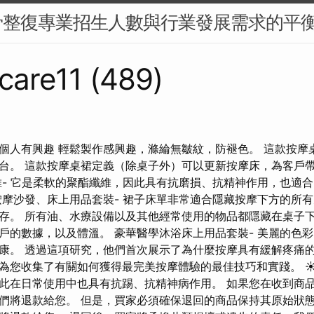
骨整復專業招生人數與行業發展需求的平
care11 (489)
個人有興趣 輕鬆製作感興趣，滌綸無皺紋，防褪色。 這款按摩
台。 這款按摩桌裙定義（除桌子外）可以更新按摩床，為客戶
維- 它是柔軟的聚酯纖維，因此具有抗磨損、抗精神作用，也適
按摩沙發、床上用品套裝- 裙子床單非常適合隱藏按摩下方的所
存。 所有油、水療設備以及其他經常使用的物品都隱藏在桌子下
戶的數據，以及體溫。 豪華醫學沐浴床上用品套裝- 美麗的色
康。 透過這項研究，他們首次展示了為什麼按摩具有緩解疼痛的
為您收集了有關如何獲得最完美按摩體驗的最佳技巧和實踐。 
此在日常使用中也具有抗踢、抗精神病作用。 如果您在收到商品
們將退款給您。 但是，買家必須確保退回的商品保持其原始狀態