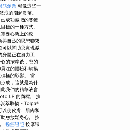
撥筋創業
就像這些一
波浪的潮起潮落。
自己成功減肥的關鍵
現目標的一種方式。
更需要心態上的改
新與自己的思想聯繫
也可以幫助您實現減
的身體正在努力工
身心的按摩後，您的
神貫注的體驗和觸摸
積極的影響。 當
的形成，這就是為什
因此我們的精華液會
photo LP 的商標。 搜
取物 - Tołpa®
可以使皮膚、肌肉和
助您放鬆身心。 按
礎。
撥筋證照
按摩課