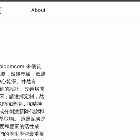
衡
About
loomcom ☀優質
洗滌，然後乾燥，低溫
中心乾淨、井然有
簡約的設計，改善房間
床，請選擇定制，然
也能抗磨損，抗精神
此成分刺激新陳代謝和
殊萃取物。 這層泥炭是
度和豐富的活性成
們的學生學習最重要