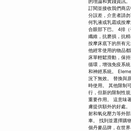
的理論和實踐資訊。
訂閱並接收我們商店
分誤差，介意者請勿
何乳液或乳霜或按摩油
合眼部下巴。 4排
纖維，抗磨損，抗精
按摩床底下的所有元
他經常使用的物品都
床單輕鬆滑動，保持
循環，增強免疫系統
和神經系統。 Ele
況下無效。 替換與
時使用。 其他限制
行，但新的限制性規
重要作用。 這意味著
膚提供額外的好處。
射和氧化壓力等外部
車。 找到並選擇購
個丹麥品牌，在世界