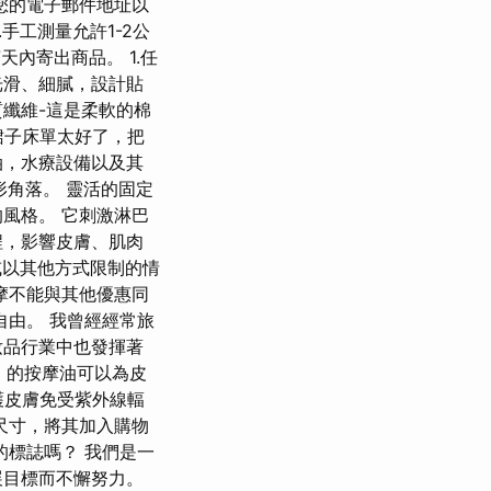
您的電子郵件地址以
手工測量允許1-2公
內寄出商品。 1.任
光滑、細膩，設計貼
質纖維-這是柔軟的棉
裙子床單太好了，把
油，水療設備以及其
形角落。 靈活的固定
風格。 它刺激淋巴
程，影響皮膚、肌肉
止或以其他方式限制的情
摩不能與其他優惠同
自由。 我曾經經常旅
妝品行業中也發揮著
D 的按摩油可以為皮
護皮膚免受紫外線輻
尺寸，將其加入購物
的標誌嗎？ 我們是一
展目標而不懈努力。