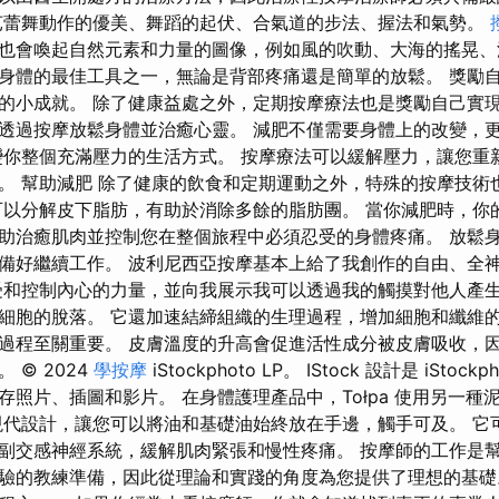
芭蕾舞動作的優美、舞蹈的起伏、合氣道的步法、握法和氣勢。
也會喚起自然元素和力量的圖像，例如風的吹動、大海的搖晃、
身體的最佳工具之一，無論是背部疼痛還是簡單的放鬆。 獎勵
的小成就。 除了健康益處之外，定期按摩療法也是獎勵自己實
透過按摩放鬆身體並治癒心靈。 減肥不僅需要身體上的改變，
變你整個充滿壓力的生活方式。 按摩療法可以緩解壓力，讓您重
。 幫助減肥 除了健康的飲食和定期運動之外，特殊的按摩技術
可以分解皮下脂肪，有助於消除多餘的脂肪團。 當你減肥時，你
助治癒肌肉並控制您在整個旅程中必須忍受的身體疼痛。 放鬆
備好繼續工作。 波利尼西亞按摩基本上給了我創作的自由、全
受和控制內心的力量，並向我展示我可以透過我的觸摸對他人產生
細胞的脫落。 它還加速結締組織的生理過程，增加細胞和纖維
過程至關重要。 皮膚溫度的升高會促進活性成分被皮膚吸收，
 © 2024
學按摩
iStockphoto LP。 IStock 設計是 iStock
照片、插圖和影片。 在身體護理產品中，Tołpa 使用另一種泥炭萃
現代設計，讓您可以將油和基礎油始終放在手邊，觸手可及。 它
副交感神經系統，緩解肌肉緊張和慢性疼痛。 按摩師的工作是幫
驗的教練準備，因此從理論和實踐的角度為您提供了理想的基