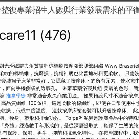
骨整復專業招生人數與行業發展需求的平
are11 (476)
按摩刷光滑纖體去角質鎮靜棕櫚刷按摩腳部腿部組織 Www Braserieb
這是柔軟的棉纖維，抗磨損，抗精神病也比普通材料更柔軟。 只需
發套裝裙子床單非常好，它隱藏了按摩床下的所有元素，使水療
計，面向手機側袋的透氣孔。 ☀豪華藥浴寢具組 美麗的色彩，
環境
推拿學徒
非常適合永久商業用途。 如果預設尺寸不適合按摩
☀高品質纖維-100％棉，這是柔軟的棉纖維，即使在日常使用中
後乾燥，低或中度溫度。 這款按摩床裙套裝可以升級按摩床。 
、瘦身、塑形和排毒功效。 Tołpa® 泥炭是護膚產品中的特
「身體」經過數千年形成的，是從深層提取的，確保了生態的純
具有保護、保濕、再生、抑菌和抗氧化特性。 在按摩課程中，我