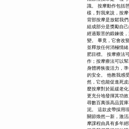
識。 按摩動作包括
樣，對我來說，按摩
背部按摩是放鬆我們
組成部分是獎勵自己
經過艱苦的鍛鍊後，
變。 畢竟，它會改
並釋放任何消極情緒
肥目標。 按摩療法
作；按摩療法可以幫
身體將恢復活力，準
的安全。 他教我感
然，它也能促進死皮
麼按摩對於延緩老化
更充分地發揮其功效。
尋數百萬張高品質庫存
泥。 這款皮帶採用
關節煥然一新，激活
摩課程由具有多年經