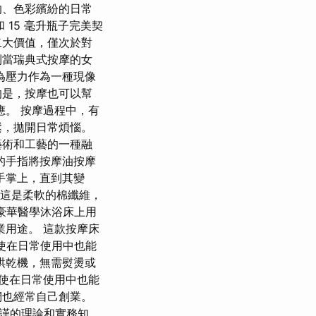
的、色彩繽紛的日常
 15 毫升瓶子完美契
二大價值，僅次於對
到當瑞典式按摩的女
為壓力作為一種現像
的是，按摩也可以幫
。 按摩過程中，有
鬆，拋開日常煩惱。
藝術和工藝的一種融
的手指將按摩油按摩
手掌上，直到其變
-這是柔軟的棉纖維，
☀豪華醫學沐浴床上用
業用途。 這款按摩床
使在日常使用中也能
烘乾機，無需熨燙或
即使在日常使用中也能
們也經常自己創業。
謹的理論和實務知