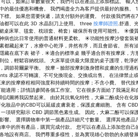
 可以，如果訂單數量很大，我們可以在產品上添加標誌。 輸入
中的最佳優惠和機會。 我們竭盡全力為客戶提供最好的服務。 1.
下標。 如果您需要快遞，請支付額外的運費。 付款後我們將在7天
都可以在此 3D 水晶刮刀上使用。 three
按摩師證照
.舒適、
（裙桌床單、毯套、枕頭套、椅套）確保所有使用可能性。 ☀優
神病也比日常使用的普通材料更柔軟。 ☀功能性按摩沙發套裝
素都藏起來了，水療中心乾淨，井然有序，而且會節省。 所有
隱藏在底下表 裙子 . ☀適合的標準桌 幾乎適合所有按摩床，方
到位，輕鬆容納枕頭。 大床單提供最大限度的桌子護理，乾淨的
，調節荷爾蒙平衡。 按摩－臉部按摩刺激身體和皮膚的生理過
ments 承諾不可轉讓、不可兌換現金、交換或出售。 在法律禁
原來的按摩療程相同強度和持續時間的按摩；不含小費。 替代按
可能適用；詳情請參閱各個工作室。 它在很多方面給了我滿足和
則試圖將我囚禁起來。 由於其抗氧化特性，大麻二酚成分在化
化妝品中的CBD可以延緩皮膚衰老，保護皮膚細胞。 含有 CB
 一項研究顯示 CBD 調節黑色素生成。 因此，大麻二酚可以保
影響。 選擇購物車中第一個產品詳細尺寸數量。 選擇其他產品
物車中的所有產品，購買完成付款。 您可以在產品上添加您自己
各地設有商店。 我們尊重多樣性，並為實現雄心勃勃的永續發