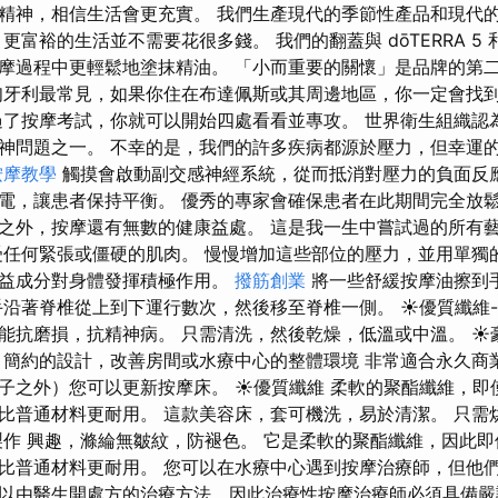
精神，相信生活會更充實。 我們生產現代的季節性產品和現代
更富裕的生活並不需要花很多錢。 我們的翻蓋與 dōTERRA 5 和
摩過程中更輕鬆地塗抹精油。 「小而重要的關懷」是品牌的第
匈牙利最常見，如果你住在布達佩斯或其周邊地區，你一定會找
過了按摩考試，你就可以開始四處看看並專攻。 世界衛生組織認
神問題之一。 不幸的是，我們的許多疾病都源於壓力，但幸運
按摩教學
觸摸會啟動副交感神經系統，從而抵消對壓力的負面反應
電，讓患者保持平衡。 優秀的專家會確保患者在此期間完全放
之外，按摩還有無數的健康益處。 這是我一生中嘗試過的所有
受任何緊張或僵硬的肌肉。 慢慢增加這些部位的壓力，並用單獨
有益成分對身體發揮積極作用。
撥筋創業
將一些舒緩按摩油擦到
手沿著脊椎從上到下運行數次，然後移至脊椎一側。 ☀優質纖維
能抗磨損，抗精神病。 只需清洗，然後​​乾燥，低溫或中溫。 
，簡約的設計，改善房間或水療中心的整體環境 非常適合永久商
子之外）您可以更新按摩床。 ☀優質纖維 柔軟的聚酯纖維，即
比普通材料更耐用。 這款美容床，套可機洗，易於清潔。 只需
製作 興趣，滌綸無皺紋，防褪色。 它是柔軟的聚酯纖維，因此
比普通材料更耐用。 您可以在水療中心遇到按摩治療師，但他
以由醫生開處方的治療方法，因此治療性按摩治療師必須具備嚴