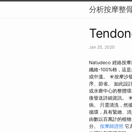
分析按摩整
Tendonc
Jan 25, 2020
Natudeco 經絡
纖維-100%棉，
或中溫。 ☀按摩沙
序、節省。 如此設
或水療中心的整體
後發送詳細資訊。 
病。 只需清洗，然
循環，具有緊緻、消脂
由數以百萬計的植物
分。
按摩師證照
它