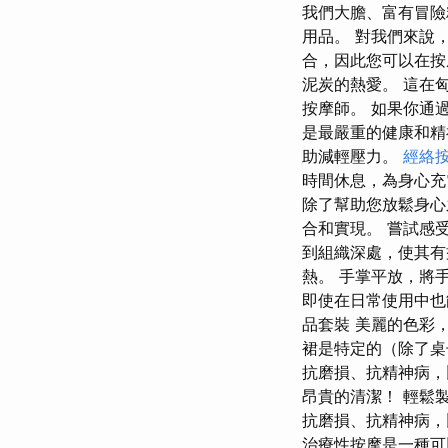
我們大膽、富有冒險
用品。 對我們來說，
合，因此您可以在按
泥炭的熱愛。 這在
按摩師。 如果你通
是最嚴重的健康和精
助減輕壓力。
經絡
時間休息，為身心充
除了幫助您放鬆身心
合和實現。 嘗試感
到組織深處，使其
熱。 手掌平放，將
即使在日常使用中也
品套裝 美麗的色彩
裙是特定的（除了桌
抗磨損、抗精神病，
昂貴的清潔！ 輕鬆
抗磨損、抗精神病，
治療性按摩是一種可