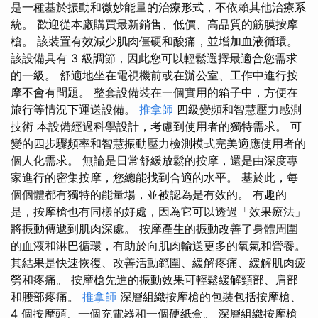
是一種基於振動和微妙能量的治療形式，不依賴其他治療系
統。 歡迎從本廠購買最新銷售、低價、高品質的筋膜按摩
槍。 該裝置有效減少肌肉僵硬和酸痛，並增加血液循環。
該設備具有 3 級調節，因此您可以輕鬆選擇最適合您需求
的一級。 舒適地坐在電視機前或在辦公室、工作中進行按
摩不會有問題。 整套設備裝在一個實用的箱子中，方便在
旅行等情況下運送設備。
推拿師
四級變頻和智慧壓力感測
技術 本設備經過科學設計，考慮到使用者的獨特需求。 可
變的四步驟頻率和智慧振動壓力檢測模式完美適應使用者的
個人化需求。 無論是日常舒緩放鬆的按摩，還是由深度專
家進行的密集按摩，您總能找到合適的水平。 基於此，每
個個體都有獨特的能量場，並被認為是有效的。 有趣的
是，按摩槍也有同樣的好處，因為它可以透過「效果療法」
將振動傳遞到肌肉深處。 按摩產生的振動改善了身體周圍
的血液和淋巴循環，有助於向肌肉輸送更多的氧氣和營養。
其結果是快速恢復、改善活動範圍、緩解疼痛、緩解肌肉疲
勞和疼痛。 按摩槍先進的振動效果可輕鬆緩解頸部、肩部
和腰部疼痛。
推拿師
深層組織按摩槍的包裝包括按摩槍、
4 個按摩頭、一個充電器和一個硬紙盒。 深層組織按摩槍