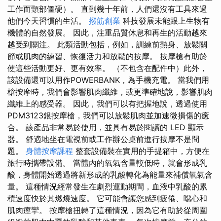
工作而頸部僵硬）。 直到幾十年前，人們還沒有工具來過
他們今天習慣的生活。
撥筋創業
科技發展未能跟上生物有
機體的自然發展。 因此，注重品質休息和再生的活動越來
越受到關注。 此類活動包括，例如，訓練前熱身、放鬆關
節或肌肉的練習、恢復活力和放鬆的按摩。 按摩槍有助於
使這些活動更好、更有效率。 （不包含在配件中）此外，
該設備還可以用作POWERBANK，為手機充電。 當我們用
槍按摩時，我們會影響肌肉纖維，或更準確地說，影響肌肉
纖維上的感受器。 因此，我們可以有把握地說，透過使用
PDM3123銀按摩槍，我們可以放鬆肌肉並加速微損傷的癒
合。 該產品非常易於使用，並具有易於閱讀的 LED 顯示
器。 舒適地坐在電視前或工作辦公桌前進行按摩不是問
題。
身體按摩課程
整套設備裝在實用的手提箱中，方便在
旅行時攜帶設備。 當體內的氧氣含量較低時，就會形成乳
酸，身體開始透過將新形成的乳酸轉化為能量來補償氧氣含
量。 這種情況經常發生在劇烈運動期間，血液中乳酸的累
積速度快於其燃燒速度。 它可能會讓您感到疲倦、噁心和
肌肉痙攣。 按摩槍扭轉了這種情況，因為它有助於從周圍