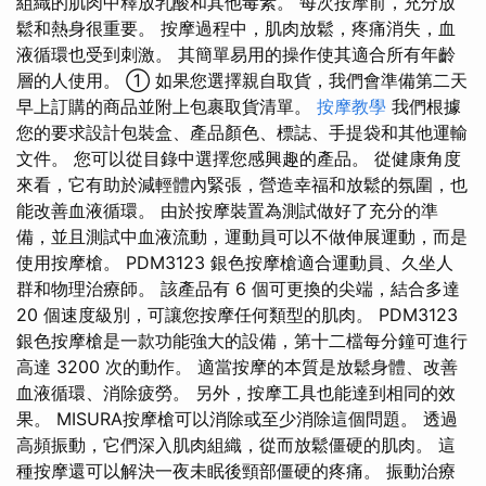
組織的肌肉中釋放乳酸和其他毒素。 每次按摩前，充分放
鬆和熱身很重要。 按摩過程中，肌肉放鬆，疼痛消失，血
液循環也受到刺激。 其簡單易用的操作使其適合所有年齡
層的人使用。 ① 如果您選擇親自取貨，我們會準備第二天
早上訂購的商品並附上包裹取貨清單。
按摩教學
我們根據
您的要求設計包裝盒、產品顏色、標誌、手提袋和其他運輸
文件。 您可以從目錄中選擇您感興趣的產品。 從健康角度
來看，它有助於減輕體內緊張，營造幸福和放鬆的氛圍，也
能改善血液循環。 由於按摩裝置為測試做好了充分的準
備，並且測試中血液流動，運動員可以不做伸展運動，而是
使用按摩槍。 PDM3123 銀色按摩槍適合運動員、久坐人
群和物理治療師。 該產品有 6 個可更換的尖端，結合多達
20 個速度級別，可讓您按摩任何類型的肌肉。 PDM3123
銀色按摩槍是一款功能強大的設備，第十二檔每分鐘可進行
高達 3200 次的動作。 適當按摩的本質是放鬆身體、改善
血液循環、消除疲勞。 另外，按摩工具也能達到相同的效
果。 MISURA按摩槍可以消除或至少消除這個問題。 透過
高頻振動，它們深入肌肉組織，從而放鬆僵硬的肌肉。 這
種按摩還可以解決一夜未眠後頸部僵硬的疼痛。 振動治療