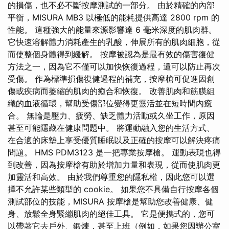
的損傷，也不必不斷按摩測試的一部分。 由於精確的內部
平衡，MISURA MB3 以極低的能耗提供高達 2800 rpm 的
性能。 這種強大的能量來源影響達 6 毫米深度的肌肉群。
它快速溶解體力消耗產生的乳酸，伸展所有的肌肉細胞，從
而使整個身體得到緩解。 按摩被認為是最有效的傷害復健
方法之一，因為它不僅可以加快恢復過程，還可以防止再次
受傷。 作為標準損傷復健過程的補充，按摩槍可促進因創
傷或疾病而萎縮的肌肉的癒合和恢復。 改善肌肉和筋膜組
織的血液循環，幫助受傷部位變得更靈活並在短時間內癒
合。 無論是壓力、疲勞、缺乏體力活動或久坐工作，原因
甚至可能隱藏在健康問題中。 將運動融入您的生活方式、
在合適的床墊上享受優質睡眠以及正確的按摩可以解決疼痛
問題。 HMS PDM3123 是一把專業按摩槍。 運動表現也得
到改善，因為按摩槍有助於增加力量和表現，從而使肌肉更
加靈活和高效。 由於我們尊重您的隱私權，因此您可以選
擇不允許某些類型的 cookie。 如果您不具備自行按摩各個
測試部位的技能，MISURA 按摩槍是幫助您改善健康、健
身、放鬆全身緊繃肌肉的絕佳工具。 它是便攜式的，您可
以帶著它去戶外、鍛煉，甚至上班（例如，如果您因辦公室