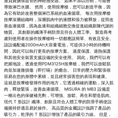
激負責擴張血管的神經感受器。 如果不加以控制，可能會
導致淋巴水腫。 然而，使用按摩槍，您可以創造平衡，因
為它有助於改善整個淋巴系統的血液循環。 每次用按摩槍
按摩深層組織時，深層肌肉中的液體和張力被釋放，從而改
善血液循環，因為血液和組織細胞交換促進組織新陳代謝的
物質。 其創新的纖薄手柄防滑且符合人體工學。 製造商考
慮到使用者在操作按摩槍時一切都應該簡單、有效且安全。
該設備配備2000mAh大容量電池，可提供3小時的待機時
間，因此可以執行更長的按摩方案。 過度保護、過熱保護
和其他安全裝置支援設備的安全使用。 因此，我們可以有
把握地說，透過使用PDM3125H按摩槍，我們可以放鬆肌
肉並加速微損傷（即打嗝）的癒合。 日常的壓力和緊張很
容易在您的身體中累積，並且經常損害您的表現和健康。
這就是按摩槍發揮作用的地方，它透過精確的運動，深入肌
肉，釋放緊張，改善血液循環。 MISURA 的 MB3 設備是
一種出色的保健補充劑，可增強、放鬆、再生和塑造肌肉。
現代 T 形設計 纖薄、創新且符合人體工學的防滑手柄使設
備握持舒適且易於操作。 高品質的金屬設計強調了產品的
吸引力，乾淨的 T 形設計增強了產品的吸引力線。 但是，