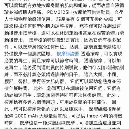
可以讓我們有效地按摩身體的肌肉和組織，從而改善血液循
環並減輕肌肉疼痛。 PDM3125H 按摩槍可供運動員、久坐
人士和物理治療師使用。 該產品有 6 個可互換的尖端，可
讓您根據任何類型的肌肉調整按摩。 您不僅可以在劇烈運
動後使用按摩槍，還可以在休閒運動後甚至在艱苦的體力勞
動後使用。 按摩槍的特殊優點是實用，因為它們有很多配
件，可以按摩身體的任何部位。 因此，該裝置並未嚴格用
於僅按摩一個測試區域。
按摩師證照
透過按摩，可以實現
必要的再生，而且按摩可以節省時間。 透過按摩，可以加
速再生，這將受到運動員的特別讚賞，他們可以隨時開始訓
練，而不必計算必須錯過訓練的日子。 適合大腿、小腿、
腰部、臀部、手臂等大肌肉群。 它們可以幫助您熱身並節
省伸展時間。 此外，您還可以在訓練後使用它們，它們有
助於加速再生，讓您無需等待即可再次恢復健康。 此外，
按摩槍有多達六個備用頭，可用於身體的不同部位。 因
此，您可以按摩緊張的肌肉以及腿或手。 深層組織按摩槍
配備 2000 mAh 大容量鋰電池，可提供 three 小時的待機
時間。 按摩槍是一種深層組織按摩，可增加血流速度並刺