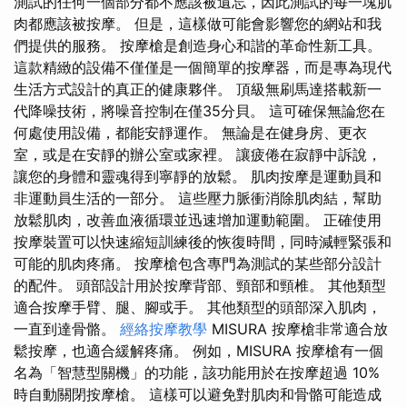
測試的任何一個部分都不應該被遺忘，因此測試的每一塊肌
肉都應該被按摩。 但是，這樣做可能會影響您的網站和我
們提供的服務。 按摩槍是創造身心和諧的革命性新工具。
這款精緻的設備不僅僅是一個簡單的按摩器，而是專為現代
生活方式設計的真正的健康夥伴。 頂級無刷馬達搭載新一
代降噪技術，將噪音控制在僅35分貝。 這可確保無論您在
何處使用設備，都能安靜運作。 無論是在健身房、更衣
室，或是在安靜的辦公室或家裡。 讓疲倦在寂靜中訴說，
讓您的身體和靈魂得到寧靜的放鬆。 肌肉按摩是運動員和
非運動員生活的一部分。 這些壓力脈衝消除肌肉結，幫助
放鬆肌肉，改善血液循環並迅速增加運動範圍。 正確使用
按摩裝置可以快速縮短訓練後的恢復時間，同時減輕緊張和
可能的肌肉疼痛。 按摩槍包含專門為測試的某些部分設計
的配件。 頭部設計用於按摩背部、頸部和頸椎。 其他類型
適合按摩手臂、腿、腳或手。 其他類型的頭部深入肌肉，
一直到達骨骼。
經絡按摩教學
MISURA 按摩槍非常適合放
鬆按摩，也適合緩解疼痛。 例如，MISURA 按摩槍有一個
名為「智慧型關機」的功能，該功能用於在按摩超過 10%
時自動關閉按摩槍。 這樣可以避免對肌肉和骨骼可能造成