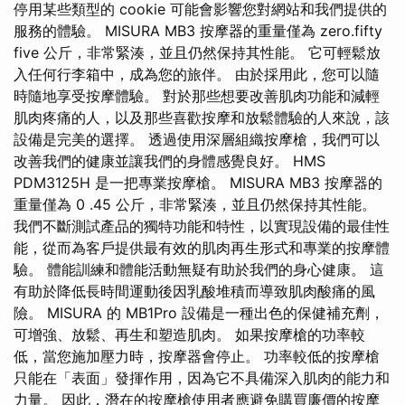
停用某些類型的 cookie 可能會影響您對網站和我們提供的
服務的體驗。 MISURA MB3 按摩器的重量僅為 zero.fifty
five 公斤，非常緊湊，並且仍然保持其性能。 它可輕鬆放
入任何行李箱中，成為您的旅伴。 由於採用此，您可以隨
時隨地享受按摩體驗。 對於那些想要改善肌肉功能和減輕
肌肉疼痛的人，以及那些喜歡按摩和放鬆體驗的人來說，該
設備是完美的選擇。 透過使用深層組織按摩槍，我們可以
改善我們的健康並讓我們的身體感覺良好。 HMS
PDM3125H 是一把專業按摩槍。 MISURA MB3 按摩器的
重量僅為 0 .45 公斤，非常緊湊，並且仍然保持其性能。
我們不斷測試產品的獨特功能和特性，以實現設備的最佳性
能，從而為客戶提供最有效的肌肉再生形式和專業的按摩體
驗。 體能訓練和體能活動無疑有助於我們的身心健康。 這
有助於降低長時間運動後因乳酸堆積而導致肌肉酸痛的風
險。 MISURA 的 MB1Pro 設備是一種出色的保健補充劑，
可增強、放鬆、再生和塑造肌肉。 如果按摩槍的功率較
低，當您施加壓力時，按摩器會停止。 功率較低的按摩槍
只能在「表面」發揮作用，因為它不具備深入肌肉的能力和
力量。 因此，潛在的按摩槍使用者應避免購買廉價的按摩