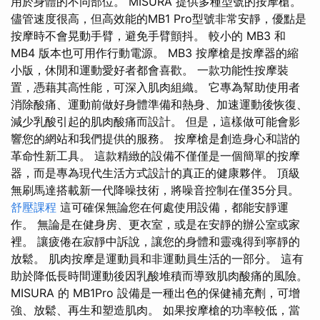
用於身體的不同部位。 MISURA 提供多種型號的按摩槍。
儘管速度很高，但高效能的MB1 Pro型號非常安靜，優點是
按摩時不會晃動手臂，避免手臂顫抖。 較小的 MB3 和
MB4 版本也可用作行動電源。 MB3 按摩槍是按摩器的縮
小版，休閒和運動愛好者都會喜歡。 一款功能性按摩裝
置，憑藉其高性能，可深入肌肉組織。 它專為幫助使用者
消除酸痛、運動前做好身體準備和熱身、加速運動後恢復、
減少乳酸引起的肌肉酸痛而設計。 但是，這樣做可能會影
響您的網站和我們提供的服務。 按摩槍是創造身心和諧的
革命性新工具。 這款精緻的設備不僅僅是一個簡單的按摩
器，而是專為現代生活方式設計的真正的健康夥伴。 頂級
無刷馬達搭載新一代降噪技術，將噪音控制在僅35分貝。
舒壓課程
這可確保無論您在何處使用設備，都能安靜運
作。 無論是在健身房、更衣室，或是在安靜的辦公室或家
裡。 讓疲倦在寂靜中訴說，讓您的身體和靈魂得到寧靜的
放鬆。 肌肉按摩是運動員和非運動員生活的一部分。 這有
助於降低長時間運動後因乳酸堆積而導致肌肉酸痛的風險。
MISURA 的 MB1Pro 設備是一種出色的保健補充劑，可增
強、放鬆、再生和塑造肌肉。 如果按摩槍的功率較低，當