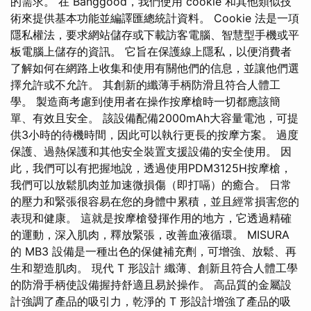
的需求。 在 Banggood，我們使用 cookie 和其他類似技
術來提供基本功能並編譯匯總統計資料。 Cookie 法是一項
隱私權法，要求網站儲存或下載訪客電腦、智慧型手機或平
板電腦上儲存的資訊。 它旨在保護線上隱私，以便消費者
了解如何在網路上收集和使用有關他們的信息，並讓他們選
擇允許或不允許。 其創新的纖薄手柄防滑且符合人體工
學。 製造商考慮到使用者在操作按摩槍時一切都應該簡
單、有效且安全。 該設備配備2000mAh大容量電池，可提
供3小時的待機時間，因此可以執行更長的按摩方案。 過度
保護、過熱保護和其他安全裝置支援設備的安全使用。 因
此，我們可以有把握地說，透過使用PDM3125H按摩槍，
我們可以放鬆肌肉並加速微損傷（即打嗝）的癒合。 日常
的壓力和緊張很容易在您的身體中累積，並且經常損害您的
表現和健康。 這就是按摩槍發揮作用的地方，它透過精確
的運動，深入肌肉，釋放緊張，改善血液循環。 MISURA
的 MB3 設備是一種出色的保健補充劑，可增強、放鬆、再
生和塑造肌肉。 現代 T 形設計 纖薄、創新且符合人體工學
的防滑手柄使設備握持舒適且易於操作。 高品質的金屬設
計強調了產品的吸引力，乾淨的 T 形設計增強了產品的吸