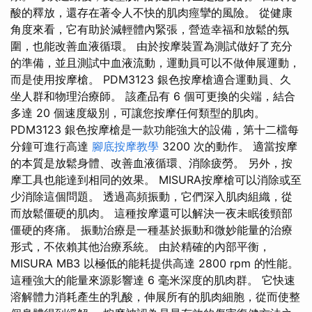
酸的釋放，還存在著令人不快的肌肉痙攣的風險。 從健康
角度來看，它有助於減輕體內緊張，營造幸福和放鬆的氛
圍，也能改善血液循環。 由於按摩裝置為測試做好了充分
的準備，並且測試中血液流動，運動員可以不做伸展運動，
而是使用按摩槍。 PDM3123 銀色按摩槍適合運動員、久
坐人群和物理治療師。 該產品有 6 個可更換的尖端，結合
多達 20 個速度級別，可讓您按摩任何類型的肌肉。
PDM3123 銀色按摩槍是一款功能強大的設備，第十二檔每
分鐘可進行高達
腳底按摩教學
3200 次的動作。 適當按摩
的本質是放鬆身體、改善血液循環、消除疲勞。 另外，按
摩工具也能達到相同的效果。 MISURA按摩槍可以消除或至
少消除這個問題。 透過高頻振動，它們深入肌肉組織，從
而放鬆僵硬的肌肉。 這種按摩還可以解決一夜未眠後頸部
僵硬的疼痛。 振動治療是一種基於振動和微妙能量的治療
形式，不依賴其他治療系統。 由於精確的內部平衡，
MISURA MB3 以極低的能耗提供高達 2800 rpm 的性能。
這種強大的能量來源影響達 6 毫米深度的肌肉群。 它快速
溶解體力消耗產生的乳酸，伸展所有的肌肉細胞，從而使整