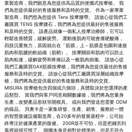
業製造商，我們願意為您提供高品質的便攜式按摩槍。 我
們為您提供最好的售後服務和及時的交貨。 作為一家專業
製造商，我們想為您提供 Tens 按摩腰帶。 請放心從我們工
廠購買 TENS 按摩腰石，我們將為您提供最好的售後服務
和及時的交貨。 該產品就像一個私人按摩治療師，它可以
輕鬆改善體質，緩解疲勞。 運動後肌肉可能會僵硬酸痛，
四肢沉重無力，原因就出在「筋膜」上－筋膜是包圍和連接
肌肉和肌腱的軟組織（肌鞘）。 按摩關節和肌肉可以防止
肌肉粘連，緩解疲勞和疼痛以及一般肌肉損傷。 請放心從
我們工廠購買GAX筋膜按摩槍，我們將為您提供最佳的售後
服務和及時的交貨。 請放心從我們工廠購買深層組織按摩
槍，我們將為您提供最好的售後服務和及時的交貨。
MISURA 按摩槍包含四個或六個頭，具體取決於您選擇的產
品類型。 當我們與客戶同意相關數據後，我們將為您量身
生產，改變產品形狀等開模具。 或向我們發送您需要 ODM
的樣品。 貝奧卡是一家集研發、生產、銷售、服務於一體
的智慧復健設備製造商，在20多年的發展過程中，公司始
終專注於健康產業的復健。 200R並不可怕，但是把錢丟到
風裡就很可惜了。 噴嘴本身是相對於標準的，但是不符合