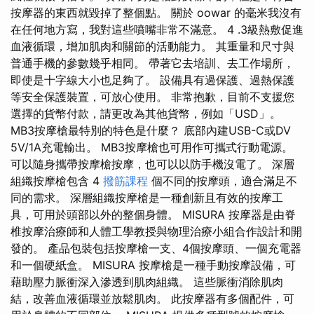
按摩器的東西就毀掉了整個點。 關於 oowar 的毫米我沒有
在任何地方寫，我對這些噴嘴非常不滿意。 4 .3級熱敷促進
血液循環，增加肌肉和關節的活動能力。 其重量和尺寸與
普通手機的參數幾乎相同。 帶著它去培訓、去工作場所，
即使是十字線大小也足夠了。 設備具有過保護、過熱保護
等安全保護裝置，可放心使用。 非常抱歉，目前不支援您
選擇的貨幣付款，請更改為其他貨幣，例如「USD」。
MB3按摩槍最特別的特色是什麼？ 底部內建USB-C或DV
5V/1A充電輸出。 MB3按摩槍也可用作可攜式行動電源。
可以隨身攜帶按摩槍按摩，也可以以防手機沒電了。 深層
組織按摩槍包含 4
撥筋課程
個不同的按摩頭，適合滿足不
同的需求。 深層組織按摩槍是一種創新且有效的按摩工
具，可用於頭部以外的整個身體。 MISURA 按摩器是由脊
椎按摩治療師和人體工學教授與物理治療小組合作設計和開
發的。 產品包裝​​包括按摩槍一支、4個按摩頭、一個充電器
和一個硬紙盒。 MISURA 按摩槍是一種手動按摩設備，可
藉助壓力脈衝深入滲透到肌肉組織。 這些脈衝消除肌肉
結，改善血液循環並放鬆肌肉。 此按摩器有多個配件，可