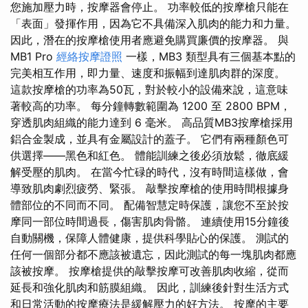
您施加壓力時，按摩器會停止。 功率較低的按摩槍只能在
「表面」發揮作用，因為它不具備深入肌肉的能力和力量。
因此，潛在的按摩槍使用者應避免購買廉價的按摩器。 與
MB1 Pro
經絡按摩證照
一樣，MB3 類型具有三個基本點的
完美相互作用，即力量、速度和振幅到達肌肉群的深度。
這款按摩槍的功率為50瓦，對於較小的設備來說，這意味
著較高的功率。 每分鐘轉數範圍為 1200 至 2800 BPM，
穿透肌肉組織的能力達到 6 毫米。 高品質MB3按摩槍採用
鋁合金製成，並具有金屬設計的蓋子。 它們有兩種顏色可
供選擇——黑色和紅色。 體能訓練之後必須放鬆，徹底緩
解受壓的肌肉。 在當今忙碌的時代，沒有時間這樣做，會
導致肌肉劇烈疲勞、緊張。 敲擊按摩槍的使用時間根據身
體部位的不同而不同。 配備智慧定時保護，讓您不至於按
摩同一部位時間過長，傷害肌肉骨骼。 連續使用15分鐘後
自動關機，保障人體健康，提供科學貼心的保護。 測試的
任何一個部分都不應該被遺忘，因此測試的每一塊肌肉都應
該被按摩。 按摩槍提供的敲擊按摩可改善肌肉收縮，從而
延長和強化肌肉和筋膜組織。 因此，訓練後針對生活方式
和日常活動的按摩療法是緩解壓力的好方法。 按摩的主要