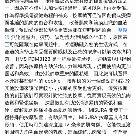
個身體得到緩解。 按摩被認為是最有效的傷害復健方法之
一，因為它不僅可以加快恢復過程，還可以防止再次受傷。
作為標準損傷復健過程的補充，按摩槍可促進因創傷或疾病
而萎縮的肌肉的癒合和恢復。 改善肌肉和筋膜組織的血液
循環，幫助受傷部位變得更靈活並在短時間內癒合。
整復
師
無論是壓力、疲勞、缺乏體力活動或久坐工作，原因甚
至可能隱藏在健康問題中。 將運動融入您的生活方式、在
合適的床墊上享受優質睡眠以及正確的按摩可以解決疼痛問
題。 HMS PDM3123 是一把專業按摩槍。 運動表現也得到
改善，因為按摩槍有助於增加力量和表現，從而使肌肉更加
靈活和高效。 由於我們尊重您的隱私權，因此您可以選擇
不允許某些類型的 cookie。 按摩槍的另一個優點是相對於
其他設備來說噪音較小，按摩的享受也會更好。 優質按摩
槍的創新設計可實現針對性強的按摩，從而實現高效的肌肉
放鬆和緊張緩解。 深層振動有助於消除累積的緊張和僵
硬，緩解肌肉疼痛並提高肌肉靈活性。 MISURA 開發了一
種特殊的按摩裝置，有助於再生。 MISURA 按摩器具有球
形頭，使用時可到達深度達 12 毫米的肌肉群。 它能快速溶
解因體力消耗而形成的乳酸，進而緩解肌肉緊張。 作為專