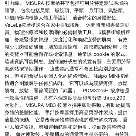
引力線。 MISURA 按摩槍甚至包括可用於特定測試區域的
頭部。 包裝包括叉頭、螺旋頭、平頭、月牙頭、氣墊頭。
每個頭部均根據人體工學設計，適合特定的身體部位。
VaLeLa按摩槍適合在家中自我按摩。 休閒時間和專業運動
員、物理治療師和按摩師的必備輔助工具。 6檔脈衝緩解疼
痛，舒緩緊張的神經，深度活化和喚醒疲勞的肌肉。 有效
減少肌肉僵硬酸痛，增加血液循環。 當您造訪網站時，您
的瀏覽器可能會儲存或檢索訊息，通常以 cookie 的形式。
這些資訊可能與您、您的偏好或您的裝置有關，主要用於幫
助網站按預期運作。 這些資訊通常不會直接識別您的身
份，但可能會提供更個人化的網路體驗。 Naipo MINI按摩
槍適合刺激幾乎任何肌肉群。 它可以成為緩解疼痛、放鬆
肌肉、放鬆、關節問題的「武器」… PDM3125H 按摩槍是
一款高性能設備，具有六個速度等級和每分鐘 three,200
次動作。 MISURA MB3 按摩器採用脈動振動，有助於提高
身體的整體性能。 手部按摩器採用高品質部件製成，提供
適量的振動。 它是改善身體整體表現的理想解決方案，還
可以加速恢復、增加運動範圍和舒適度，從而改善整體健
康。 每次運動後，受壓肌肉的適當再生是必要的。 由於乳