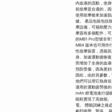
內血液的流動，使身
前按摩是合適的，因
使用按摩槍來加速肌
健。 產品包裝​​包
摩設備，可藉助壓力
摩器有多個配件，可
的MB1 Pro型
MB4 版本也可用作
性按摩裝置，憑藉其
身、加速運動後恢復
而增加了全身的血液
預防受傷，因為更好
因此，由於其參數，
他們可以用它熱身並
適用於運動疲勞後的再
mAh 鋰電池進行儲能
能耗實現了高效能。 M
電。 體能訓練之後
劇烈疲勞、緊張。 