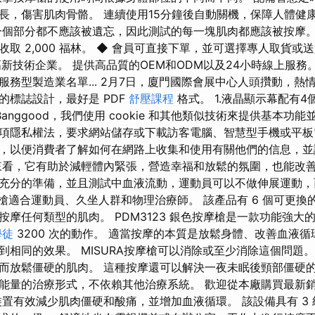
長，傷害肌肉骨骼。 連續使用15分鐘後自動關機，保障人體健
一個部分都不應該被遺忘，因此測試的每一塊肌肉都應該被按摩。
取 2,000 福林。 ◆ 會員可直接下單，並可選擇專人取貨或
家高新技術企業。 提供高品質的OEM和ODM以及24小時線上服務。
務型製造業名單... 2月7日，廈門國際會展中心人頭攢動，熱情
的標誌設計，最好是 PDF
舒壓課程
格式。 1.液晶顯示幕配有
Banggood，我們使用 cookie 和其他類似技術來提供基本功
 法是一項隱私權法，要求網站儲存或下載訪客電腦、智慧型手機或平
，以便消費者了解如何在網路上收集和使用有關他們的信息，並
來看，它有助於減輕體內緊張，營造幸福和放鬆的氛圍，也能改善
充分的準備，並且測試中血液流動，運動員可以不做伸展運動，
按摩槍適合運動員、久坐人群和物理治療師。 該產品有 6 個可更換
按摩任何類型的肌肉。 PDM3123 銀色按摩槍是一款功能強大
學徒
3200 次的動作。 適當按摩的本質是放鬆身體、改善血液循
到相同的效果。 MISURA按摩槍可以消除或至少消除這個問題。
而放鬆僵硬的肌肉。 這種按摩還可以解決一夜未眠後頸部僵硬的
能量的治療形式，不依賴其他治療系統。 歡迎從本廠購買最新
裝置有效減少肌肉僵硬和酸痛，並增加血液循環。 該設備具有 3