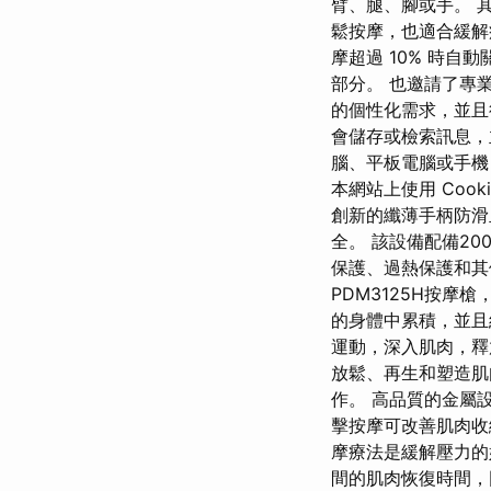
臂、腿、腳或手。 
鬆按摩，也適合緩解
摩超過 10% 時
部分。 也邀請了專業
的個性化需求，並且
會儲存或檢索訊息，主
腦、平板電腦或手機
本網站上使用 Coo
創新的纖薄手柄防滑
全。 該設備配備2
保護、過熱保護和其
PDM3125H按
的身體中累積，並
運動，深入肌肉，釋放
放鬆、再生和塑造肌
作。 高品質的金屬
擊按摩可改善肌肉收
摩療法是緩解壓力的
間的肌肉恢復時間，