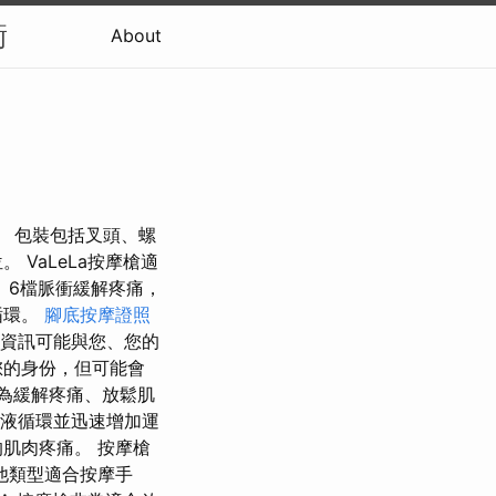
衡
About
部。 包裝包括叉頭、螺
VaLeLa按摩槍適
 6檔脈衝緩解疼痛，
循環。
腳底按摩證照
些資訊可能與您、您的
您的身份，但可能會
成為緩解疼痛、放鬆肌
血液循環並迅速增加運
肌肉疼痛。 按摩槍
他類型適合按摩手