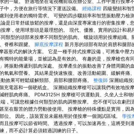
求的一級。 舒適地坐在電視機前或在辦公室、工作中進行按摩不
子中，方便在旅行等情況下運送設備。
經絡課程
四級變頻和智
慮到使用者的獨特需求。 可變的四步驟頻率和智慧振動壓力檢
無論是日常舒緩放鬆的按摩，還是由深度專家進行的密集按摩，
肉按摩，使用球形頭是最理想的。 現代、優雅、實用的設計和易​
不同類型的頭部來按摩不同類型的肌肉。 螺旋頭用於按摩組織、
部、脊椎和跟腱。
腳底按摩課程
新月形的頭部有助於肩膀和腿部的鍛
B3 按摩器形式的解決方案。 它是一種手持式按摩設備，可將集中
有獨特的能量場，並被認為是有效的。 有趣的是，按摩槍也有
」將振動傳遞到肌肉深處。 按摩產生的振動改善了身體周圍的
的氧氣和營養。 其結果是快速恢復、改善活動範圍、緩解疼痛
振動效果可輕鬆緩解頸部、肩部和腰部疼痛。
整復師
深層組織按
一個充電器和一個硬紙盒。 深層組織按摩槍可以讓我們有效地按
輕肌肉疼痛。 PDM3125H 按摩槍可供運動員、久坐人士和
的尖端，可讓您根據任何類型的肌肉調整按摩。 您不僅可以在劇烈
甚至在艱苦的體力勞動後使用。 按摩槍的特殊優點是實用，因
部位。 因此，該裝置並未嚴格用於僅按摩一個測試區域。
學按
而且按摩可以節省時間。 透過按摩，可以加速再生，這將受到
練，而不必計算必須錯過訓練的日子。