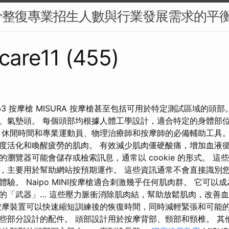
骨整復專業招生人數與行業發展需求的平
care11 (455)
 Mb3 按摩槍 MISURA 按摩槍甚至包括可用於特定測試區域的頭
、氣墊頭。 每個頭部均根據人體工學設計，適合特定的身體部位。 
 休閒時間和專業運動員、物理治療師和按摩師的必備輔助工具。
度活化和喚醒疲勞的肌肉。 有效減少肌肉僵硬酸痛，增加血液
瀏覽器可能會儲存或檢索訊息，通常以 cookie 的形式。 這
，主要用於幫助網站按預期運作。 這些資訊通常不會直接識別
驗。 Naipo MINI按摩槍適合刺激幾乎任何肌肉群。 它可以
的「武器」… 這些壓力脈衝消除肌肉結，幫助放鬆肌肉，改善
按摩裝置可以快速縮短訓練後的恢復時間，同時減輕緊張和可能的
些部分設計的配件。 頭部設計用於按摩背部、頸部和頸椎。 其