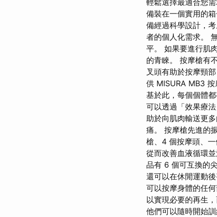
輕鬆選擇最適合您需
備裝在一個實用的箱
備經過科學設計，考
者的個人化需求。 
平。 如果要進行肌
的青睞。 按摩槍有
叉頭有助於按摩頸
供 MISURA M
基於此，每個個體都
可以透過「效果療法
助於向肌肉輸送更多
痛。 按摩槍先進的
槍、4 個按摩頭、
從而改善血液循環並減
品有 6 個可互換
還可以在休閒運動後
可以按摩身體的任何
以實現必要的再生，
他們可以隨時開始訓