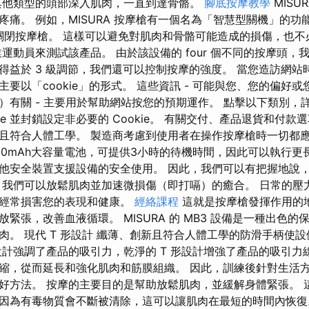
其他類型的頭部深入肌肉，一直到達骨骼。
腳底按摩教學
MISU
疼痛。 例如，MISURA 按摩槍有一個名為「智慧型關機」的功
自動關閉按摩槍。 這樣可以避免對肌肉和骨骼可能造成的損傷，也
運動員來測試該產品。 由於該設備的 four 個不同的按摩頭
得益於 3 級調節，我們還可以控制按摩的強度。 當您造訪網站
要以「cookie」的形式。 這些資訊 - 可能與您、您的偏好
）有關 - 主要用於幫助網站按您的預期運作。 點擊以下類別，
kie 並封鎖設定非必要的 Cookie。 有關交付、產品退貨和付款
且符合人體工學。 製造商考慮到使用者在操作按摩槍時一切都
000mAh大容量電池，可提供3小時的待機時間，因此可以執行更
他安全裝置支援設備的安全使用。 因此，我們可以有把握地說
摩槍，我們可以放鬆肌肉並加速微損傷（即打嗝）的癒合。 日常的
且經常損害您的表現和健康。
經絡課程
這就是按摩槍發揮作用的
緊張，改善血液循環。 MISURA 的 MB3 設備是一種出色
肉。 現代 T 形設計 纖薄、創新且符合人體工學的防滑手柄使
設計強調了產品的吸引力，乾淨的 T 形設計增強了產品的吸引力
縮，從而延長和強化肌肉和筋膜組織。 因此，訓練後針對生活
好方法。 按摩的主要目的是幫助放鬆肌肉，並緩解身體緊張。 
因為有毒物質會不斷被清除，這可以讓肌肉在最短的時間內恢復