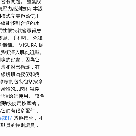
會有問題。 整套設
慧壓力感測技術 本設
測模式完美適應使用
您總能找到合適的水
​用性很快就會贏得您
關節、手和腳。 然後
鍊。 MISURA 提
壓力脈衝深入肌肉組織。
同樣的好處，因為它
血液和淋巴循環，有
、緩解肌肉疲勞和疼
摩槍的包裝包括按摩
摩身體的肌肉和組織，
物理治療師使用。 該產
運動後使用按摩槍，
為它們有很多配件，
摩課程
透過按摩，可
運動員的特別讚賞，