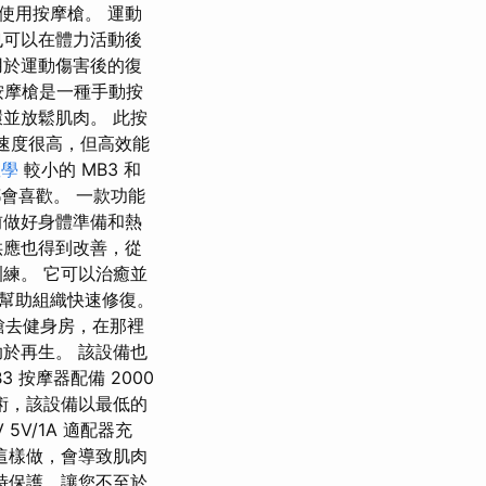
使用按摩槍。 運動
也可以在體力活動後
用於運動傷害後的復
 按摩槍是一種手動按
並放鬆肌肉。 此按
管速度很高，但高效能
教學
較小的 MB3 和
都會喜歡。 一款功能
前做好身體準備和熱
供應也得到改善，從
練。 它可以治癒並
幫助組織快速修復。
槍去健身房，在那裡
於再生。 該設備也
 按摩器配備 2000
術，該設備以最低的
5V/1A 適配器充
這樣做，會導致肌肉
時保護，讓您不至於