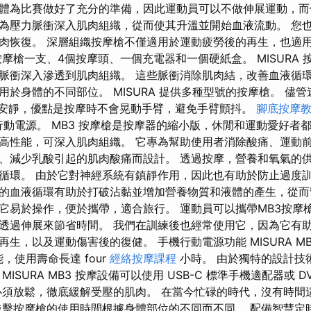
體為比賽做好了充分的準備，因此運動員可以不做伸展運動，而
為壓力脈衝深入肌肉組織，從而使其升溫並開始血液流動。 您
肉恢復。 深層組織按摩槍不僅適用於運動疲勞後的再生，也適
括按摩槍一支、4個按摩頭、一個充電器和一個硬紙盒。 MISURA
脈衝深入滲透到肌肉組織。 這些脈衝消除肌肉結，改善血液循環
用於身體的不同部位。 MISURA 提供多種型號的按摩槍。 儘
號非常安靜，優點是按摩時不會晃動手臂，避免手臂顫抖。
腳底按摩
行動電源。 MB3 按摩槍是按摩器的縮小版，休閒和運動愛好者
高性能，可深入肌肉組織。 它專為幫助使用者消除酸痛、運動
、減少乳酸引起的肌肉酸痛而設計。 透過按摩，營養和氧氣的
循環。 由於它對神經系統有鎮靜作用，因此也有助於防止過度訓
的血液循環有助於打破沾黏並增加營養物質和液體的產生，從而
它易於操作，便於攜帶，適合旅行。 運動員可以攜帶MB3按摩
透過伸展來節省時間。 我們在訓練後也經常使用它，因為它有助
生，以及運動傷害後的復健。 手機行動電源功能 MISURA MB3
，使用壽命長達 four
經絡按摩課程
小時。 由於獨特的設計技
ISURA MB3 按摩設備可以使用 USB-C 標準手機適配器或 DV 
必須放鬆，徹底緩解受壓的肌肉。 在當今忙碌的時代，沒有時間
敲擊按摩槍的使用時間根據身體部位的不同而不同。 配備智慧定