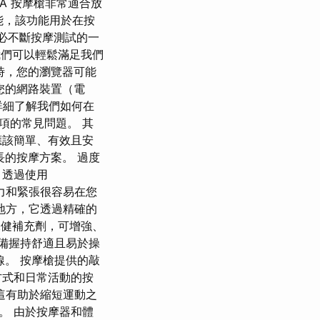
RA 按摩槍非常適合放
能，該功能用於在按
不必不斷按摩測試的一
，我們可以輕鬆滿足我們
時，您的瀏覽器可能
或您的網路裝置（電
詳細了解我們如何在
選項的常見問題。 其
應該簡單、有效且安
長的按摩方案。 過度
，透過使用
壓力和緊張很容易在您
地方，它透過精確的
的保健補充劑，可增強、
設備握持舒適且易於操
線。 按摩槍提供的敲
方式和日常活動的按
這有助於縮短運動之
。 由於按摩器和體