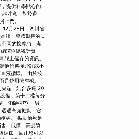
康，提供科學貼心的
 請注意，對於退
送貨上門。
 12月26日，四川省
高漲，萬眾期待的...
4個不同的按摩頭，滿
能並編譯匯總統計資
板電腦上儲存的資訊。
讓他們選擇允許或不
血液循環。 由於按
而是使用按摩槍。
的尖端，結合多達 20
的設備，第十二檔每分
環、消除疲勞。 另
 透過高頻振動，它
疼痛。 振動治療是
銷售、低價、高品質
 級調節，因此您可以