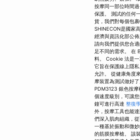
按摩同一部位時間過
保護。 測試的任何
貨，我們對每個包裹收
SHINECON是國
經濟與資訊化部公佈服
請向我們提供您合適
足不同的需求。 在 
料。 Cookie
它旨在保護線上隱私
允許。 從健康角度
摩裝置為測試做好了
PDM3123 銀色
個速度級別，可讓您
鐘可進行高達
整復
外，按摩工具也能達
們深入肌肉組織，從
一種基於振動和微妙
的筋膜按摩槍。 該