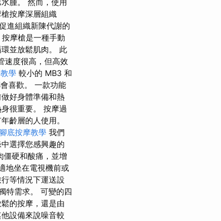
水腫。 然而，使用
摩槍按摩深層組織
促進組織新陳代謝的
A 按摩槍是一種手動
環並放鬆肌肉。 此
儘管速度很高，但高效
摩教學
較小的 MB3 和
都會喜歡。 一款功能
前做好身體準備和熱
身很重要。 按摩過
有年齡層的人使用。
腳底按摩教學
我們
錄中選擇您感興趣的
肉僵硬和酸痛，並增
舒適地坐在電視機前或
旅行等情況下運送設
獨特需求。 可變的四
放鬆的按摩，還是由
其他設備來說噪音較