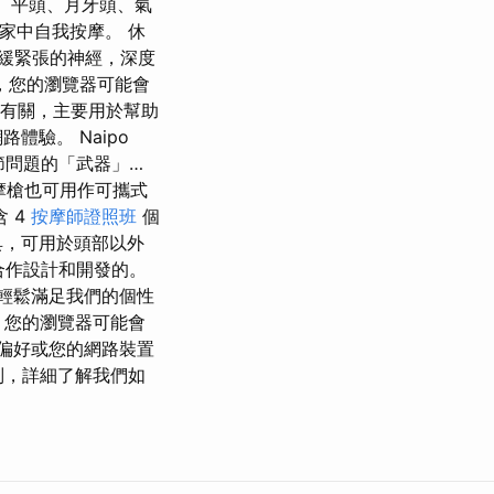
頭、平頭、月牙頭、氣
在家中自我按摩。 休
舒緩緊張的神經，深度
，您的瀏覽器可能會
置有關，主要用於幫助
驗。 Naipo
節問題的「武器」…
按摩槍也可用作可攜式
 4
按摩師證照班
個
具，可用於頭部以外
合作設計和開發的。
以輕鬆滿足我們的個性
時，您的瀏覽器可能會
的偏好或您的網路裝置
別，詳細了解我們如