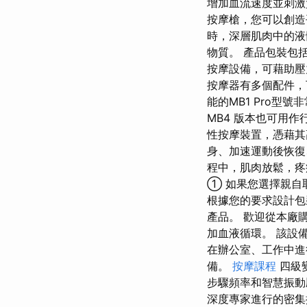
增加血流速度並刺激
按摩槍，您可以創造
時，深層肌肉中的液
物質。 產品包裝​​
按摩設備，可藉助壓
按摩器有多個配件，
能的MB1 Pro
MB4 版本也可用作
性按摩裝置，憑藉其
身、加速運動後恢復
程中，肌肉放鬆，疼
① 如果您選擇親自
根據您的要求設計包
產品。 歡迎從本廠
加血液循環。 該設
在辦公室、工作中進
備。
按摩課程
四級
步驟頻率和智慧振動
深度專家進行的密集