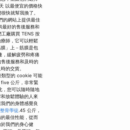
作天 以最便宜的價格快
們很快就幫我換了。
我們的網站上提供最佳
供最好的售後服務和
廠購買 TENS 按
治療師，它可以輕鬆
筋膜」上－筋膜是包
連，緩解疲勞和疼痛
的售後服務和及時的
及時的交貨。
的 cookie 可能
five 公斤，非常緊
此，您可以隨時隨地
摩和放鬆體驗的人來
讓我們的身體感覺良
整骨學徒
.45 公斤，
備的最佳性能，從而
助於我們的身心健