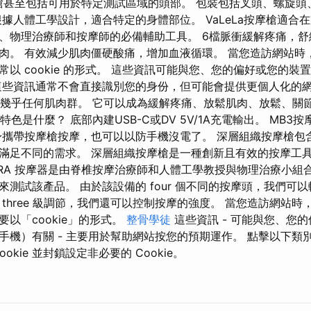
 按摩槍甚至包括可用於特定測試區域的頭部。 包裝包括叉頭、螺旋
據人體工學設計，適合特定的身體部位。 VaLeLa按摩槍適合
、物理治療師和按摩師的必備輔助工具。 6檔脈衝緩解疼痛，
肉。 有效減少肌肉僵硬酸痛，增加血液循環。 當您造訪網站時
以 cookie 的形式。 這些資訊可能與您、您的偏好或您的裝
這些資訊通常不會直接識別您的身份，但可能會提供更個人化的網路體
刺激幾乎任何肌肉群。 它可以成為緩解疼痛、放鬆肌肉、放鬆、關
特色是什麼？ 底部內建USB-C或DV 5V/1A充電輸出。 MB3
身攜帶按摩槍按摩，也可以以防手機沒電了。 深層組織按摩槍包含
滿足不同的需求。 深層組織按摩槍是一種創新且有效的按摩工
SURA 按摩器是由脊椎按摩治療師和人體工學教授與物理治療小組
來測試該產品。 由於該設備的 four 個不同的按摩頭，我們可
three 級調節，我們還可以控制按摩的強度。 當您造訪網站
以「cookie」的形式。
整骨學徒
這些資訊 - 可能與您、您
手機）有關 - 主要用於幫助網站按您的預期運作。 點擊以下類
okie 並封鎖設定非必要的 Cookie。