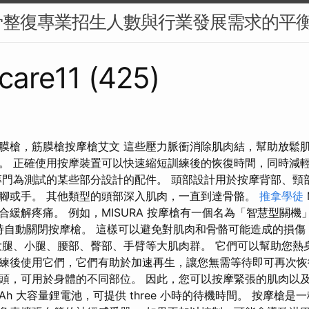
骨整復專業招生人數與行業發展需求的平
care11 (425)
膜槍，筋膜槍按摩槍艾文 這些壓力脈衝消除肌肉結，幫助放鬆
。 正確使用按摩裝置可以快速縮短訓練後的恢復時間，同時減
專門為測試的某些部分設計的配件。 頭部設計用於按摩背部、頸
腳或手。 其他類型的頭部深入肌肉，一直到達骨骼。
推拿學徒
合緩解疼痛。 例如，MISURA 按摩槍有一個名為「智慧型關機
% 時自動關閉按摩槍。 這樣可以避免對肌肉和骨骼可能造成的損
大腿、小腿、腰部、臀部、手臂等大肌肉群。 它們可以幫助您熱
練後使用它們，它們有助於加速再生，讓您無需等待即可再次恢
頭，可用於身體的不同部位。 因此，您可以按摩緊張的肌肉以及
 mAh 大容量鋰電池，可提供 three 小時的待機時間。 按摩槍