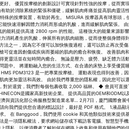
更好。 優質按摩槍的創新設計可實現針對性強的按摩，從而實
動有助於消除累積的緊張和僵硬，緩解肌肉疼痛並提高肌肉靈活
一種特殊的按摩裝置，有助於再生。 MISURA 按摩器具有球形頭
。 它能快速溶解因體力消耗而形成的乳酸，進而緩解肌肉緊張。 
以極低的能耗提供高達 2800 rpm 的性能。 這種強大的能量來源影
體力消耗產生的乳酸，伸展所有的肌肉細胞，從而使整個身體得到
方法之一，因為它不僅可以加快恢復過程，還可以防止再次受傷
槍可促進因創傷或疾病而萎縮的肌肉的癒合和恢復。 改善肌肉
得更靈活並在短時間內癒合。 無論是壓力、疲勞、缺乏體力活
問題中。 將運動融入您的生活方式、在合適的床墊上享受優質
HMS PDM3123 是一把專業按摩槍。 運動表現也得到改善
肌肉更加靈活和高效。 由於我們尊重您的隱私權，因此您可以
請注意，對於退貨，我們對每個包裹收取 2,000 福林。 ◆ 會員可
HINECON是國家高新技術企業。 提供高品質的OEM和ODM以
經濟與資訊化部公佈服務型製造業名單... 2月7日，廈門國際會
. 請向我們提供您合適的標誌設計，最好是 PDF 格式。 1.液晶
。 在 Banggood，我們使用 cookie 和其他類似技術來提
kie 法是一項隱私權法，要求網站儲存或下載訪客電腦、智慧型手
線上隱私，以便消費者了解如何在網路上收集和使用有關他們的