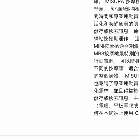
康。 MISURA
墊頭。 每個頭部均根
閒時間和專業運動員
活化和喚醒疲勞的肌
儲存或檢索訊息，通常
網站按預期運作。 
MINI按摩槍適合
MB3按摩槍最特別的
行動電源。 可以隨
不同的按摩頭，適合
的整個身體。 MI
也邀請了專業運動員
化需求，並且得益於 
儲存或檢索訊息，主要
（電腦、平板電腦或
何在本網站上使用 Co