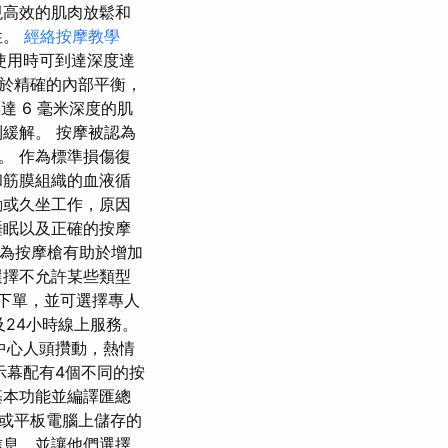
現高效的肌肉放鬆和
性。
經絡按摩教學
，使用時可到達深度達
由於精確的內部平衡，
響達 6 毫米深度的肌
緩解。 按摩被認為
。 作為標準損傷復
和筋膜組織的血液循
動或久坐工作，原因
睡眠以及正確的按摩
，因為按摩槍有助於增加
選擇不允許某些類型
直接下單，並可選擇專人
及24小時線上服務。
展中心人頭攢動，熱情
顯示幕配有4個不同的按
供基本功能並編譯匯總
機或平板電腦上儲存的
信息，並讓他們選擇