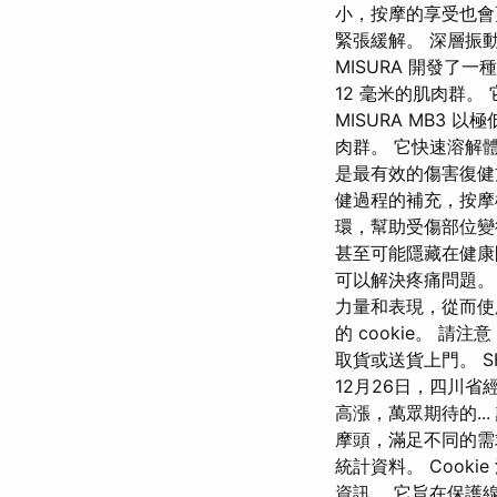
小，按摩的享受也會
緊張緩解。 深層振
MISURA 開發了
12 毫米的肌肉群
MISURA MB3 
肉群。 它快速溶解
是最有效的傷害復健
健過程的補充，按摩
環，幫助受傷部位變
甚至可能隱藏在健康
可以解決疼痛問題。 
力量和表現，從而使
的 cookie。 
取貨或送貨上門。 S
12月26日，四川省
高漲，萬眾期待的..
摩頭，滿足不同的需求
統計資料。 Coo
資訊。 它旨在保護