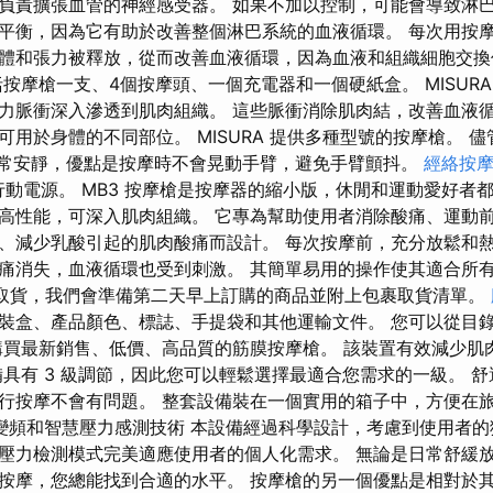
負責擴張血管的神經感受器。 如果不加以控制，可能會導致淋巴
平衡，因為它有助於改善整個淋巴系統的血液循環。 每次用按
體和張力被釋放，從而改善血液循環，因為血液和組織細胞交換
包括按摩槍一支、4個按摩頭、一個充電器和一個硬紙盒。 MISUR
力脈衝深入滲透到肌肉組織。 這些脈衝消除肌肉結，改善血液循
可用於身體的不同部位。 MISURA 提供多種型號的按摩槍。 
型號非常安靜，優點是按摩時不會晃動手臂，避免手臂顫抖。
經絡按
行動電源。 MB3 按摩槍是按摩器的縮小版，休閒和運動愛好者
高性能，可深入肌肉組織。 它專為幫助使用者消除酸痛、運動
、減少乳酸引起的肌肉酸痛而設計。 每次按摩前，充分放鬆和熱
痛消失，血液循環也受到刺激。 其簡單易用的操作使其適合所
取貨，我們會準備第二天早上訂購的商品並附上包裹取貨清單。
裝盒、產品顏色、標誌、手提袋和其他運輸文件。 您可以從目
購買最新銷售、低價、高品質的筋膜按摩槍。 該裝置有效減少肌
備具有 3 級調節，因此您可以輕鬆選擇最適合您需求的一級。 
行按摩不會有問題。 整套設備裝在一個實用的箱子中，方便在
變頻和智慧壓力感測技術 本設備經過科學設計，考慮到使用者的
壓力檢測模式完美適應使用者的個人化需求。 無論是日常舒緩
按摩，您總能找到合適的水平。 按摩槍的另一個優點是相對於