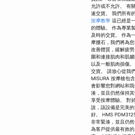
允許或不允許。 有關
速交貨。 我們所有
按摩教學
這已經是一
的體驗。 作為專業
及時的交貨。 作為一
摩腰石，我們將為您
改善體質，緩解疲勞
圍和連接肌肉和肌
以及一般肌肉損傷。
交貨。 請放心從我
MISURA 按摩槍
會影響您對網站和我們提
湊，並且仍然保持其
享受按摩體驗。 對
說，該設備是完美的
好。 HMS PDM31
非常緊湊，並且仍然
為客戶提供最有效的