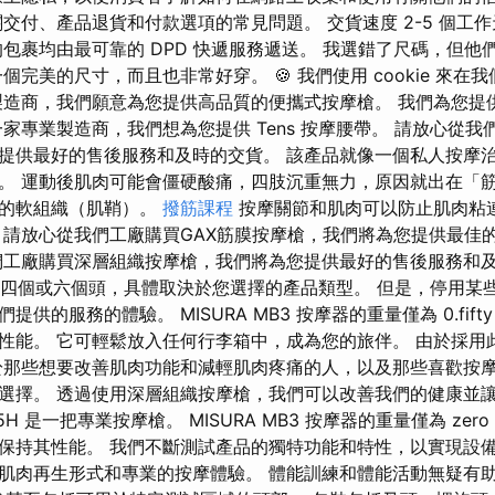
交付、產品退貨和付款選項的常見問題。 交貨速度 2-5 個工
的包裹均由最可靠的 DPD 快遞服務遞送。 我選錯了尺碼，但他
個完美的尺寸，而且也非常好穿。 🍪 我們使用 cookie 來在
製造商，我們願意為您提供高品質的便攜式按摩槍。 我們為您提
家專業製造商，我們想為您提供 Tens 按摩腰帶。 請放心從我們工
提供最好的售後服務和及時的交貨。 該產品就像一個私人按摩
。 運動後肌肉可能會僵硬酸痛，四肢沉重無力，原因就出在「
腱的軟組織（肌鞘）。
撥筋課程
按摩關節和肌肉可以防止肌肉粘
 請放心從我們工廠購買GAX筋膜按摩槍，我們將為您提供最佳
們工廠購買深層組織按摩槍，我們將為您提供最好的售後服務和
包含四個或六個頭，具體取決於您選擇的產品類型。 但是，停用某些類型
供的服務的體驗。 MISURA MB3 按摩器的重量僅為 0.fifty 
性能。 它可輕鬆放入任何行李箱中，成為您的旅伴。 由於採用
於那些想要改善肌肉功能和減輕肌肉疼痛的人，以及那些喜歡按
選擇。 透過使用深層組織按摩槍，我們可以改善我們的健康並
25H 是一把專業按摩槍。 MISURA MB3 按摩器的重量僅為 zero
保持其性能。 我們不斷測試產品的獨特功能和特性，以實現設
肌肉再生形式和專業的按摩體驗。 體能訓練和體能活動無疑有