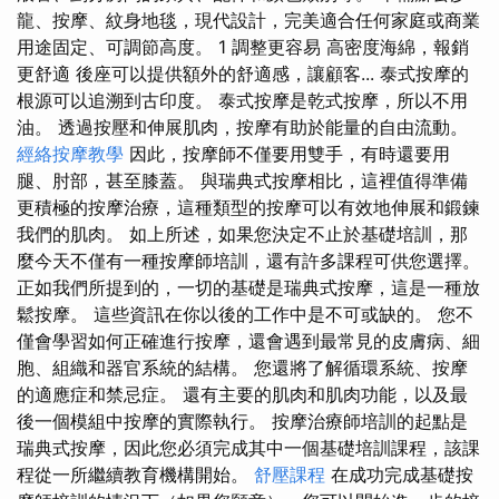
龍、按摩、紋身地毯，現代設計，完美適合任何家庭或商業
用途固定、可調節高度。 1 調整更容易 高密度海綿，報銷
更舒適 後座可以提供額外的舒適感，讓顧客... 泰式按摩的
根源可以追溯到古印度。 泰式按摩是乾式按摩，所以不用
油。 透過按壓和伸展肌肉，按摩有助於能量的自由流動。
經絡按摩教學
因此，按摩師不僅要用雙手，有時還要用
腿、肘部，甚至膝蓋。 與瑞典式按摩相比，這裡值得準備
更積極的按摩治療，這種類型的按摩可以有效地伸展和鍛鍊
我們的肌肉。 如上所述，如果您決定不止於基礎培訓，那
麼今天不僅有一種按摩師培訓，還有許多課程可供您選擇。
正如我們所提到的，一切的基礎是瑞典式按摩，這是一種放
鬆按摩。 這些資訊在你以後的工作中是不可或缺的。 您不
僅會學習如何正確進行按摩，還會遇到最常見的皮膚病、細
胞、組織和器官系統的結構。 您還將了解循環系統、按摩
的適應症和禁忌症。 還有主要的肌肉和肌肉功能，以及最
後一個模組中按摩的實際執行。 按摩治療師培訓的起點是
瑞典式按摩，因此您必須完成其中一個基礎培訓課程，該課
程從一所繼續教育機構開始。
舒壓課程
在成功完成基礎按