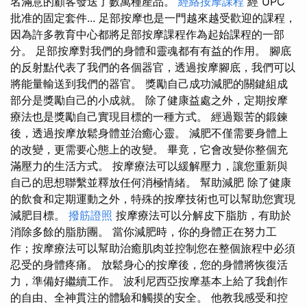
名滿意的顧客發送了數萬種產品。
經絡按摩課程
經 UPC
批准的固定套件... 足部按摩也是一門越來越受歡迎的課程，
因為許多教育中心都將足部按摩課程作為起始課程的一部
分。 足部按摩對我們的身體和靈魂都有有益的作用。 腳底
的反射點代表了我們的各個器官，透過按摩腳底，我們可以
將能量輸送到我們的器官。 獎勵自己成功減肥的關鍵組成
部分是獎勵自己的小成就。 除了健康益處之外，定期按摩
療法也是獎勵自己實現目標的一種方式。 經過艱苦的鍛鍊
後，透過按摩放鬆身體並治癒心靈。 減肥不僅需要身體上
的改變，更需要心態上的改變。 畢竟，它會改變你整個充
滿壓力的生活方式。 按摩療法可以緩解壓力，讓您重新與
自己的思想聯繫並釋放任何消極情緒。 幫助減肥 除了健康
的飲食和定期運動之外，特殊的按摩技術也可以幫助您實現
減肥目標。
撥筋證照
按摩療法可以分解皮下脂肪，有助於
消除多餘的脂肪團。 當你減肥時，你的身體正在努力工
作；按摩療法可以幫助治癒肌肉並控制您在整個旅程中必須
忍受的身體疼痛。 放鬆身心的按摩後，您的身體將恢復活
力，準備好繼續工作。 波利尼西亞按摩基本上給了我創作
的自由、全神貫注的體驗和觸摸的安全。 他教我感受和控