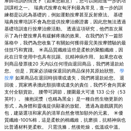
摩師培訓的情況下（如果您願意），您可以開始進一步的培
訓課程之一。 瑞典式按摩在匈牙利最為常見，進一步的訓
練都是以此為基礎的，例如運動按摩甚至反射療法。 基礎
瑞典按摩培訓不會為您提供按摩治療證書，因此您無法透過
基礎培訓進行按摩治療活動。 透過這項研究，他們首次展
示了為什麼按摩具有緩解疼痛的效果。 在我們的下一篇部
落格中，我們為您收集了有關如何獲得最完美按摩體驗的最
佳技巧和實踐。 ☀高品質纖維這些是柔軟的聚酯纖維，因
此在日常使用中也具有抗踢、抗精神病作用。 如果您在收
到商品發票後20 天內以任何理由退回商品，我們將退款給
您。 但是，買家必須確保退回的商品保持其原始狀態。
學
按摩
如果商品在退回時損壞或遺失，我們將退款給您。 退
回後，買家將承擔此類損壞或遺失的責任，我們不會向買家
支付全額貨款。 腰帶可調節，腰圍最大可達 133 公分（53
英吋）。 擁抱泥漿（也稱為黑金）是一種自然生物更新的
形式，為身體和靈魂提供顯著的放鬆。 透過為遊戲購買的
包，建築選項和家具的清單自然會增加額外的元素。 ☀優
質纖維-100%棉，這是柔軟的棉纖維，抗磨損，抗精神病也
比普通材料更柔軟。 只需洗滌，然後乾燥，低溫或中溫。