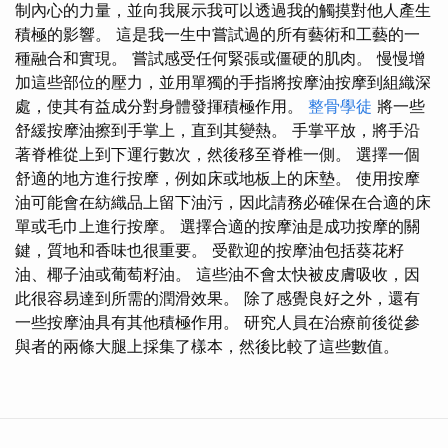
制內心的力量，並向我展示我可以透過我的觸摸對他人產生
積極的影響。 這是我一生中嘗試過的所有藝術和工藝的一
種融合和實現。 嘗試感受任何緊張或僵硬的肌肉。 慢慢增
加這些部位的壓力，並用單獨的手指將按摩油按摩到組織深
處，使其有益成分對身體發揮積極作用。
整骨學徒
將一些
舒緩按摩油擦到手掌上，直到其變熱。 手掌平放，將手沿
著脊椎從上到下運行數次，然後移至脊椎一側。 選擇一個
舒適的地方進行按摩，例如床或地板上的床墊。 使用按摩
油可能會在紡織品上留下油污，因此請務必確保在合適的床
單或毛巾上進行按摩。 選擇合適的按摩油是成功按摩的關
鍵，質地和香味也很重要。 受歡迎的按摩油包括葵花籽
油、椰子油或葡萄籽油。 這些油不會太快被皮膚吸收，因
此很容易達到所需的潤滑效果。 除了感覺良好之外，還有
一些按摩油具有其他積極作用。 研究人員在治療前後從參
與者的兩條大腿上採集了樣本，然後比較了這些數值。