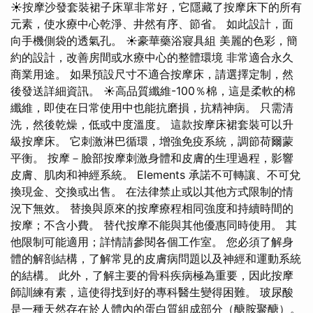
☀按摩沙發套裝裙子床單非常好，它隱藏了按摩床下的所有
元素，使水療中心乾淨、井然有序、節省。 如此設計，面
向手機側袋的透氣孔。 ☀豪華藥浴寢具組 美麗的色彩，簡
約的設計，改善房間或水療中心的整體環境 非常適合永久
商業用途。 如果預設尺寸不適合按摩床，請選擇定制，然
後發送詳細資訊。 ☀高品質纖維-100％棉，這是柔軟的棉
纖維，即使在日常使用中也能抗磨損，抗精神病。 只需清
洗，然後乾燥，低或中度溫度。 這款按摩床裙套裝可以升
級按摩床。 它刺激淋巴循環，增強免疫系統，調節荷爾蒙
平衡。 按摩－臉部按摩刺激身體和皮膚的生理過程，影響
皮膚、肌肉和神經系統。 Elements 承諾不可轉讓、不可兌
換現金、交換或出售。 在法律禁止或以其他方式限制的情
況下無效。 替換與原來的按摩療程相同強度和持續時間的
按摩；不含小費。 替代按摩不能與其他優惠同時使用。 其
他限制可能適用；詳情請參閱各個工作室。 您必須了解身
體的解剖結構，了解常見的皮膚病問題以及神經和運動系統
的結構。 此外，了解主要的骨科疾病極為重要，因此按摩
師訓練有素，這使得找到好的專科醫生變得困難。 玻尿酸
是一種天然存在於人體內的蛋白質組成部分（醣胺聚醣）。