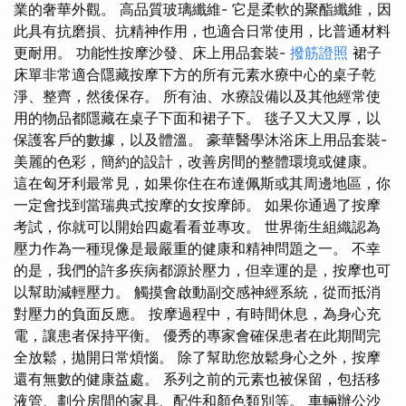
業的奢華外觀。 高品質玻璃纖維- 它是柔軟的聚酯纖維，因
此具有抗磨損、抗精神作用，也適合日常使用，比普通材料
更耐用。 功能性按摩沙發、床上用品套裝-
撥筋證照
裙子
床單非常適合隱藏按摩下方的所有元素水療中心的桌子乾
淨、整齊，然後保存。 所有油、水療設備以及其他經常使
用的物品都隱藏在桌子下面和裙子下。 毯子又大又厚，以
保護客戶的數據，以及體溫。 豪華醫學沐浴床上用品套裝-
美麗的色彩，簡約的設計，改善房間的整體環境或健康。
這在匈牙利最常見，如果你住在布達佩斯或其周邊地區，你
一定會找到當瑞典式按摩的女按摩師。 如果你通過了按摩
考試，你就可以開始四處看看並專攻。 世界衛生組織認為
壓力作為一種現像是最嚴重的健康和精神問題之一。 不幸
的是，我們的許多疾病都源於壓力，但幸運的是，按摩也可
以幫助減輕壓力。 觸摸會啟動副交感神經系統，從而抵消
對壓力的負面反應。 按摩過程中，有時間休息，為身心充
電，讓患者保持平衡。 優秀的專家會確保患者在此期間完
全放鬆，拋開日常煩惱。 除了幫助您放鬆身心之外，按摩
還有無數的健康益處。 系列之前的元素也被保留，包括移
液管、劃分房間的家具、配件和顏色類別等。 車輛辦公沙