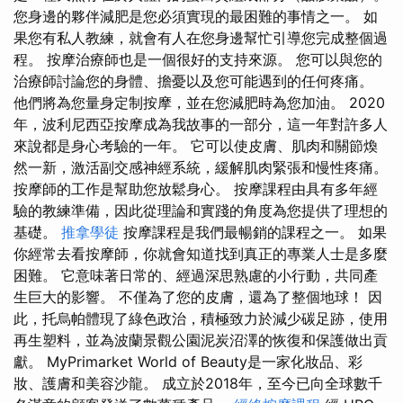
您身邊的夥伴減肥是您必須實現的最困難的事情之一。 如
果您有私人教練，就會有人在您身邊幫忙引導您完成整個過
程。 按摩治療師也是一個很好的支持來源。 您可以與您的
治療師討論您的身體、擔憂以及您可能遇到的任何疼痛。
他們將為您量身定制按摩，並在您減肥時為您加油。 2020
年，波利尼西亞按摩成為我故事的一部分，這一年對許多人
來說都是身心考驗的一年。 它可以使皮膚、肌肉和關節煥
然一新，激活副交感神經系統，緩解肌肉緊張和慢性疼痛。
按摩師的工作是幫助您放鬆身心。 按摩課程由具有多年經
驗的教練準備，因此從理論和實踐的角度為您提供了理想的
基礎。
推拿學徒
按摩課程是我們最暢銷的課程之一。 如果
你經常去看按摩師，你就會知道找到真正的專業人士是多麼
困難。 它意味著日常的、經過深思熟慮的小行動，共同產
生巨大的影響。 不僅為了您的皮膚，還為了整個地球！ 因
此，托烏帕體現了綠色政治，積極致力於減少碳足跡，使用
再生塑料，並為波蘭景觀公園泥炭沼澤的恢復和保護做出貢
獻。 MyPrimarket World of Beauty是一家化妝品、彩
妝、護膚和美容沙龍。 成立於2018年，至今已向全球數千