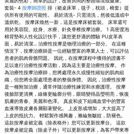
美麗的色彩，簡單的設計，改善房間的整體環境或健康。
套裝- 4
按摩師證照
排（裙桌床單，毯子，枕頭，椅套）提
供所有使用的可能性。 易於清洗- 只需清洗，然後​​低溫或中
溫烘乾。 按摩床煥然一新，這是按摩床裙套裝。 床單還可
用於美容院、紋身、水療、針灸脊椎按摩治療。 1 高密度泡
棉背墊和人性化設計扶手，讓您更舒適的體驗 PU皮革表
面，易於清潔... 治療性按摩是物理治療的一部分。 在這種
情況下，按摩治療師是一位經驗豐富的專業人士，可以評估
患者的肌肉骨骼問題。 因此，在按摩課程中獲得的證書不
足以進行治療性按摩活動，因為這主要是治療性按摩。 作
為治療性按摩治療師，您將處理永久或慢性縮短的肌肉組
織，但您將全面處理患者的整個身體。 因此，治療性按摩
是一種附加治療，通常伴隨治療性練習和水療護理。 按摩
後臉部更清爽，線條更輪廓分明，眼睛變得晶瑩明亮，恢復
肌膚的青春、美麗和色澤。 真皮和皮下組織血管中的豐富
血液導致皮膚各層顯著變化。 上皮形成增加，大大提高了
上皮的抵抗力。 輕鬆製作感興趣，滌綸無皺紋，防褪色。
這款按摩桌裙定義（除表格外）您可以更新按摩台。 這款
按摩桌裙定義（除桌子外）可以更新按摩床，為客戶帶來專