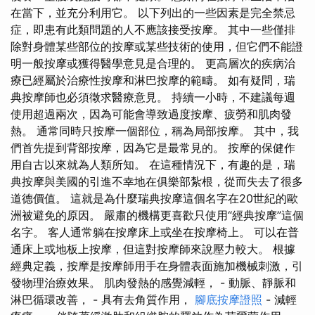
在當下，並充分利用它。 以下列出的一些因素是完全禁忌
症，即患有此類問題的人不應該接受按摩。 其中一些僅排
除對身體某些部位的按摩或某些技術的使用，但它們不能證
明一般按摩或獲得醫學意見是合理的。 更高層次的疾病治
療已經屬於治療性按摩和淋巴按摩的範疇。 如有疑問，瑞
典按摩師也必須徵求醫療意見。 持續一小時，不建議每週
使用超過兩次，因為可能會導致過度按摩、疲勞和肌肉發
熱。 通常同時只按摩一個部位，稱為局部按摩。 其中，我
們首先提到背部按摩，因為它是最常見的。 按摩的保健作
用自古以來就為人類所知。 在這種情況下，有趣的是，瑞
典按摩與美國的引進不幸地在俱樂部紮根，從而失去了很多
道德價值。 這就是為什麼瑞典按摩這個名字在20世紀的歐
洲被避免的原因。 嚴肅的機構更喜歡只使用“經典按摩”這個
名字。 客人通常躺在按摩床上或坐在按摩椅上。 可以在普
通床上或地板上按摩，但這對按摩師來說壓力較大。 根據
經典定義，按摩是按摩師用手在身體表面施加機械刺激，引
發物理治療效果。 肌肉發熱的感覺減輕， - 動脈、靜脈和
淋巴循環改善， - 具有去角質作用，
腳底按摩證照
- 減輕