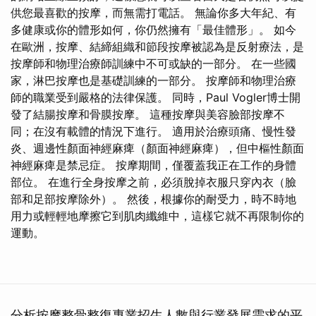
供您最喜歡的按摩，而無需打電話。 無論你多大年紀、有
多健康或你的體形如何，你仍然擁有「最佳體形」。 如今
在歐洲，按摩、結締組織和節段按摩被認為是反射療法，是
按摩師和物理治療師訓練中不可或缺的一部分。 在一些國
家，淋巴按摩也是基礎訓練的一部分。 按摩師和物理治療
師的職業受到嚴格的法律保護。 同時，Paul Vogler博士開
發了結腸按摩和骨膜按摩。 這種按摩與美容臉部按摩不
同；在沒有載體的情況下進行。 適用於治療頭痛、慢性發
炎、週邊性顏面神經麻痺（顏面神經麻痺），但中樞性顏面
神經麻痺是禁忌症。 按摩期間，僅覆蓋我正在工作的身體
部位。 在進行全身按摩之前，必須脫掉衣服只穿內衣（臉
部和足部按摩除外）。 然後，根據你的耐受力，時不時地
用力或輕輕地摩擦它到肌肉纖維中，這樣它就不再限制你的
運動。
分析按摩整骨整復專業招生人數與行業發展需求的平