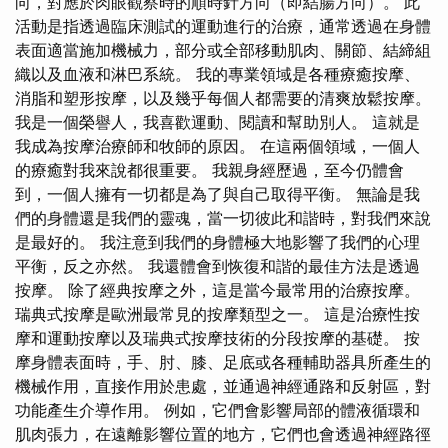
向，對應於肉眼觀察時的順時針方向（即結腸方向）。 此
活動是指透過臨床測試的運動進行的治療，通常透過在身體
表面適當施加機械力，部分或全部移動肌肉、關節、結締組
織以及血液和淋巴系統。 我的專業領域是各種療癒按摩、
消脂和塑形按摩，以及幾乎每個人都需要的清爽放鬆按摩。
我是一個榮譽人，我喜歡運動、閱讀和幫助別人。 這就是
我成為按摩治療師和牧師的原因。 在這兩個領域，一個人
的療癒對我來說都很重要。 我親身經歷過，至今仍體會
到，一個人擁有一切都是為了與自己取得平衡。 無論是我
們的身體還是我們的靈魂，當一切彼此和諧時，對我們來說
是最好的。 我注意到我們的身體極大地影響了我們的心理
平衡，反之亦然。 我還體會到恢復和諧的最佳方法是透過
按摩。 除了經典按摩之外，這是當今最常用的治療按摩。
瑞典式按摩是歐洲最常見的按摩類型之一。 這是治療性按
摩和運動按摩以及瑞典式按摩技術的分段按摩的基礎。 按
摩身體表面時，手、肘、膝、足底或各種輔助器具所產生的
機械作用，直接作用於患處，並通過神經通路和反射區，對
功能產生介導作用。 例如，它們會影響局部的體液循環和
肌肉張力，在遠離影響位置的地方，它們也會透過神經路徑