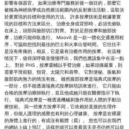
影響各個器官。 如果治療專門服務於後一個目的，那麼它
被稱為神經病學或自然療法範圍內的反射療法活動，這取決
於要實現的目標和使用的方法。 許多按摩技術是根據要實
現的目標和方法來區分。 治療全身或背部時，必須先俯臥
在床上，頭部與臉部切口對齊。 對於足部按摩和臉部按
摩，治療只能仰臥進行。 Moovit 是一款一體化交通應用程
序，可協助您找到最佳的巴士和火車出發時間。 它往往不
是沒有疼痛的，相反，它是最有治癒作用的按摩。 在這種
情況下，值得深呼吸並慢慢呼出，我們也應該集中在這一點
上。 對於 PHS，按摩還輔以手臂治療，如果頭痛嚴重，則
需要平滑前額、頸背、太陽穴和肩帶。 它對便秘、脹氣和
腹部肌肉無力的情況有效。 雖然腹部按摩是瑞典式按摩的
一部分，但不能透過瑞典式按摩師培訓來進行。 它只能由
合格的按摩治療師執行，並且他或她只能在醫療指示下執
行。 瑞典式按摩是一種透過機械刺激作用於人體的手動治
療技術。 與一些東方按摩不同，它依賴於直接的生理作
用，但個人護理的感覺也有利於心理健康。 按摩是在裸露
的身體上進行的，有或沒有載體（霜）。 您也可以在我們
的網站上線上預訂，這樣您就可以查看當天是否仍然可以提