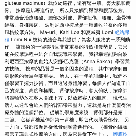
gluteus maximus）就位於這裡，還有臀中肌、臀大肌和薦
骨。 按摩是趴著進行的，所以只接觸到臀部和腰部後方。
非常適合治療腰酸、腰部放射痛、臀部扭傷、腰痛、坐骨神
經痛、脊椎疾病。 波利尼西亞按摩是一種兼收並蓄的多種
風格按摩方法。 Ma-uri、Kahi Loa 和夏威夷 Lomi
經絡課
程
Lomi Nui 技術的結合為我提供了為客人服務的一系列動
作。 該技術的一個獨特且非常重要的特徵和優勢是，它只
能在按摩課程中結合自我認識來學習。 我很幸運能夠向波
利尼西亞按摩的創始人安娜·巴克薩（Anna Baksa）學習我
的技能。 按摩的品質是一個多因素的過程，其中按摩師自
身形象的發展至關重要。 所以，在一年的訓練中，我們不
僅學習了握力技術，而且透過身體練習，每個人都知道了自
己的深度、高度和極限。 背部按摩時，客人俯臥，按摩師
將滾輪墊放在客人腳踝下方，以放鬆客人的肌肉。 現代生
活方式通常會給人們的背部帶來壓力，這就是為什麼值得治
療身體的這個部位。 從解剖學角度來說，背側部分是第十
二節。 它從背椎延伸到第一背椎，即它代表肋骨部分。 另
一方面，背部按摩是從骶骨到頸背進行的。 （椎骨的編號
顯示了瑞典式按摩的方向，因為它是從下往上）。
腳底按