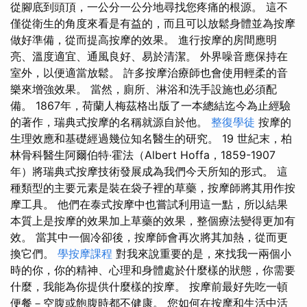
從腳底到頭頂，一公分一公分地尋找您疼痛的根源。 這不
僅從衛生的角度來看是有益的，而且可以放鬆身體並為按摩
做好準備，從而提高按摩的效果。 進行按摩的房間應明
亮、溫度適宜、通風良好、易於清潔。 外界噪音應保持在
室外，以便適當放鬆。 許多按摩治療師也會使用輕柔的音
樂來增強效果。 當然，廁所、淋浴和洗手設施也必須配
備。 1867年，荷蘭人梅茲格出版了一本總結迄今為止經驗
的著作，瑞典式按摩的名稱就源自於他。
整復學徒
按摩的
生理效應和基礎經過幾位知名醫生的研究。 19 世紀末，柏
林骨科醫生阿爾伯特·霍法（Albert Hoffa，1859-1907
年）將瑞典式按摩技術發展成為我們今天所知的形式。 這
種類型的主要元素是裝在袋子裡的草藥，按摩師將其用作按
摩工具。 他們在泰式按摩中也嘗試利用這一點，所以結果
本質上是按摩的效果加上草藥的效果，整個療法變得更加有
效。 當其中一個冷卻後，按摩師會再次將其加熱，從而更
換它們。
學按摩課程
對我來說重要的是，來找我一兩個小
時的你，你的精神、心理和身體處於什麼樣的狀態，你需要
什麼，我能為你提供什麼樣的按摩。 按摩前最好先吃一頓
便餐－空腹或飽腹時都不健康。 您如何在按摩和生活中活