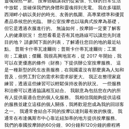
靈魂煥然一新。 按摩體驗讓我們從緊張、忙碌的日常生活
中放鬆，並確保我們的身體和靈魂得到充電。 我在多瑙凱
西湖畔小鎮以美好的時光、友善的氛圍、高專業標準和優質
產品恭候您的光臨。 辦公室按摩也以瑞典式按摩為基礎，
但它是透過衣服進行的。 無論如何，按摩師一定要了解客
人的健康狀況！ 您想看看是否有其他路線可以讓您先到達
目的地？ 請參閱下面的列表，了解通往您目的地的最近站
點。 普斯卡什蒂瓦達爾街；普斯卡什蒂瓦達爾街；工業
街；工廠鎮；傑爾. 我很高興地宣布，從 2017 年開始，我
可以在更優惠的條件（財務）下提供辦公室按摩服務。 這
是一種新型的民生改善服務，在我國還沒有那麼廣為人知和
普及，但勞工對它的需求和需求卻更大。 我正在整理家庭
練習，透過這些練習可以輕鬆保持改善的狀況。 一些服務
和治療可以透過協議相互結合。 我願意為包括您在內的所
有人提供最適合您的個人化服務。 我相信我能夠提供這樣
的服務並建立這樣的個人關係，我將歡迎您成為我的回頭客
之一。 我通常會結合不同的按摩以達到最有效的恢復。 我
通常在布達佩斯市中心靠近紐加蒂的地方提供按摩服務。
我們的泰國按摩師的60分鐘、90分鐘和120分鐘的療程將