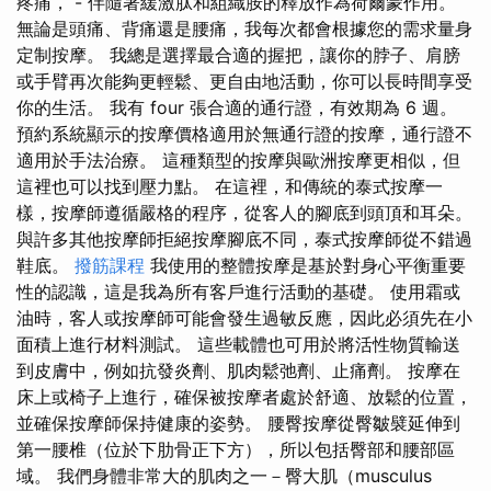
疼痛， - 伴隨著緩激肽和組織胺的釋放作為荷爾蒙作用。
無論是頭痛、背痛還是腰痛，我每次都會根據您的需求量身
定制按摩。 我總是選擇最合適的握把，讓你的脖子、肩膀
或手臂再次能夠更輕鬆、更自由地活動，你可以長時間享受
你的生活。 我有 four 張合適的通行證，有效期為 6 週。
預約系統顯示的按摩價格適用於無通行證的按摩，通行證不
適用於手法治療。 這種類型的按摩與歐洲按摩更相似，但
這裡也可以找到壓力點。 在這裡，和傳統的泰式按摩一
樣，按摩師遵循嚴格的程序，從客人的腳底到頭頂和耳朵。
與許多其他按摩師拒絕按摩腳底不同，泰式按摩師從不錯過
鞋底。
撥筋課程
我使用的整體按摩是基於對身心平衡重要
性的認識，這是我為所有客戶進行活動的基礎。 使用霜或
油時，客人或按摩師可能會發生過敏反應，因此必須先在小
面積上進行材料測試。 這些載體也可用於將活性物質輸送
到皮膚中，例如抗發炎劑、肌肉鬆弛劑、止痛劑。 按摩在
床上或椅子上進行，確保被按摩者處於舒適、放鬆的位置，
並確保按摩師保持健康的姿勢。 腰臀按摩從臀皺襞延伸到
第一腰椎（位於下肋骨正下方），所以包括臀部和腰部區
域。 我們身體非常大的肌肉之一－臀大肌（musculus