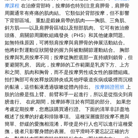
摩課程
在治療背部時，按摩師也特別注意肩胛骨，肩胛骨
周圍通常有疼痛的肌肉結。 它類似於背部按摩，但不影響
下背部區域。 重點是鍛鍊肩帶的肌肉——胸肌、三角肌、
斜方肌——以及肩胛骨區域以及頸部肌肉。 它可有效治療
頭痛、肩關節周圍軟組織發炎（PHS）和其他健康問題。
如無特殊原因，可將頸肩按摩與肩胛骨的伸展活動結合。
他將針對運動症狀開發的握力與被動關節運動結合。 胸部
按摩與乳房按摩不同；按摩從胸腔底部一直持續到鎖骨，但
要避開乳房。 因此，按摩師的工作範圍是乳房下方、上方
和之間、肌肉和胸骨，而不是按摩男性或女性的腺體組織。
拍打胸部可有效釋放因肺炎或其他呼吸道疾病或吸煙而沉積
的黏液，這些黏液透過咳嗽從體內排出。
按摩師證照班
上
肢的治療是指上臂、前臂和手一起進行，所以是從指尖到肩
膀進行。 在此期間，按摩師專注於有問題的部分。 如果您
考慮定期按摩，您應該購買通行證。 下面的清單非詳盡地
概述了按摩的好處和排除事項。 這種深層腹部按摩不應與
簡單、舒緩的愛撫相混淆，即使是外行人也可以進行這種愛
撫，後者只影響身體的表層。 但平滑時不要忘記正確的方