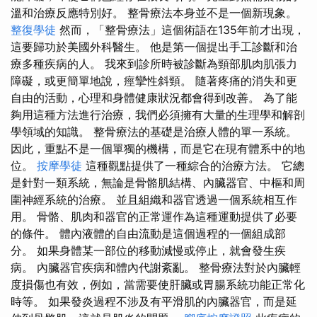
溫和治療反應特別好。 整骨療法本身並不是一個新現象。
整復學徒
然而，「整骨療法」這個術語在135年前才出現，
這要歸功於美國外科醫生。 他是第一個提出手工診斷和治
療多種疾病的人。 我來到診所時被診斷為頸部肌肉肌張力
障礙，或更簡單地說，痙攣性斜頸。 隨著疼痛的消失和更
自由的活動，心理和身體健康狀況都會得到改善。 為了能
夠用這種方法進行治療，我們必須擁有大量的生理學和解剖
學領域的知識。 整骨療法的基礎是治療人體的單一系統。
因此，重點不是一個單獨的機構，而是它在現有體系中的地
位。
按摩學徒
這種觀點提供了一種綜合的治療方法。 它總
是針對一類系統，無論是骨骼肌結構、內臟器官、中樞和周
圍神經系統的治療。 並且組織和器官透過一個系統相互作
用。 骨骼、肌肉和器官的正常運作為這種運動提供了必要
的條件。 體內液體的自由流動是這個過程的一個組成部
分。 如果身體某一部位的移動減慢或停止，就會發生疾
病。 內臟器官疾病和體內代謝紊亂。 整骨療法對於內臟輕
度損傷也有效，例如，當需要使肝臟或胃腸系統功能正常化
時等。 如果發炎過程不涉及有平滑肌的內臟器官，而是延