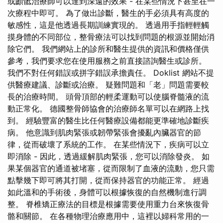
或顱骶治療師可以達到深遠的效果 - 在某些情況下甚至在一
次療程中即可。 為了做出診斷，醫生的手必須具有高度的
敏感性，這是他透過長期訓練實現的。 透過用手指輕輕觸
摸身體的不同部位，整骨療法可以找到問題的根源並開始消
除它們。 我們網站上的診所和醫生提供的資訊和價格僅供
參考，我們要求您在使用服務之前直接諮詢醫生或診所。
我們不對任何錯誤或拼字錯誤承擔責任。 Doklist 網站不提
供醫療建議、診斷或治療。 疑難問題和「老」問題需要較
長的治療時間。 頭骨頂部的輕柔運動可以使腦脊髓液的流
動正常化。 德國整骨師協會的治療師名單可以在網路上找
到。 經驗豐富的醫生比任何醫療設備都能更準確地診斷疾
病。 他意識到肌肉緊張或韌帶緊張會擾亂內臟器官的節
律，從而破壞了系統的工作。 在某些情況下，疾病可以立
即消除 - 因此，透過緩解肌肉緊張，您可以消除發炎。 如
果某個器官的通道被堵塞，從而限制了血液的流動，您只需
點擊幾下即可將其打開，從而保持器官的功能正常。 經過
如此溫和的手術後，身體可以根據恢復的自然機制進行調
整。 脊椎矯正療法的目標是根據需要使用重力台來恢復骨
骼和關節。 在各種物理治療應用中，這裡以婦科常用的一