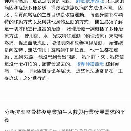
伸到骨骼肌，這就是肌炎的問題。
腳底按摩證照
此疾病的
病因和症狀多種多樣，導致治療該疾病的方法也不同。 因
此，骨質疏鬆症的主要目標是恢復運動。 每個身體都有獨
特的移動方式以及與其他身體互動的方式。 醫生必須了解
這一切才能進行適當的治療。 物理治療一詞概括了多種治
療方法。 使用熱、水、光或特殊運動（物理治療）來減輕
疼痛、促進血液流動、增強肌肉和改善神經活動。 頭部總
是向左轉，無法僅用手旋轉到中間位置。 他一生都在運
動，直到32歲，他沒想到會出問題。 我平靜下來，我確信
這沒什麼好怕的，痛苦會過去的。
按摩師證照班
緩解頭
痛、中毒、呼吸困難等懷孕症狀。 這些療法通常是在「主
要療法」之外進行的。
分析按摩整骨整復專業招生人數與行業發展需求的平
衡