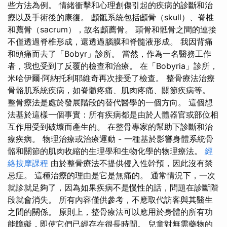
些方法為例。 情緒衝擊和心理創傷引起的疾病的診斷和治
療以及手術後的康復。 顱骶系統包括顱骨（skull）、脊椎
和薦骨（sacrum），故名顱薦骨。 頭骨和骶骨之間的連接
不僅透過脊椎形成，還透過腦膜和脊髓液形成。 我因背痛
和頭痛而去了「Bobyr」診所。 當然，作為一名醫務工作
者，我也受到了反覆的檢查和治療。 在「Bobyria」診所，
米哈伊爾·阿納托利耶維奇再次接受了檢查。 整骨療法治療
骨骼肌系統疾病，如脊髓疼痛、肌肉疼痛、關節疾病等。
整骨療法是處於發展階段的替代醫學的一個方向。 這個想
法基於這樣一個事實：所有疾病都是由於人體器官或部位相
互作用受到破壞而產生的。 在整骨專家的幫助下診斷和治
療疾病。 物理治療或治療運動 - 一種基於影響身體系統骨
骼和關節的肌肉收縮的生理學和生物化學的物理療法。
經
絡按摩課程
由於整骨療法不提供侵入性幹預，因此沒有禁
忌症。 這種治療的理由是它是無痛的。 通常情況下，一次
就診就足夠了，因為如果疾病不是慢性的話，問題在診斷階
段就會消失。 所有內容僅供參考，不應取代訪客與其醫生
之間的關係。 原則上，整骨療法可以應用於身體的所有功
能障礙，即使它們已經存在很長時間。 兒童對無需藥物的