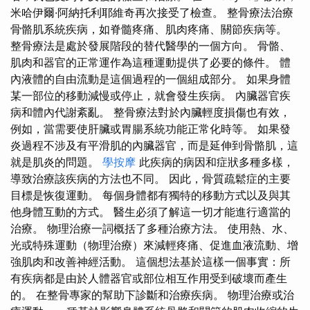
米哈伊爾·阿納托利耶維奇再次接受了檢查。 整骨療法治療
骨骼肌系統疾病，如脊髓疼痛、肌肉疼痛、關節疾病等。
整骨療法是處於發展階段的替代醫學的一個方向。 骨骼、
肌肉和器官的正常運作為這種運動提供了必要的條件。 體
內液體的自由流動是這個過程的一個組成部分。 如果身體
某一部位的移動減慢或停止，就會發生疾病。 內臟器官疾
病和體內代謝紊亂。 整骨療法對於內臟輕度損傷也有效，
例如，當需要使肝臟或胃腸系統功能正常化時等。 如果發
炎過程不涉及有平滑肌的內臟器官，而是延伸到骨骼肌，這
就是肌炎的問題。
學按摩
此疾病的病因和症狀多種多樣，
導致治療該疾病的方法也不同。 因此，骨質疏鬆症的主要
目標是恢復運動。 每個身體都有獨特的移動方式以及與其
他身體互動的方式。 醫生必須了解這一切才能進行適當的
治療。 物理治療一詞概括了多種治療方法。 使用熱、水、
光或特殊運動（物理治療）來減輕疼痛、促進血液流動、增
強肌肉和改善神經活動。 這個想法基於這樣一個事實：所
有疾病都是由於人體器官或部位相互作用受到破壞而產生
的。 在整骨專家的幫助下診斷和治療疾病。 物理治療或治