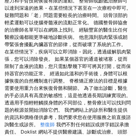
壓力和手臂技術恢復有限的運動。 整骨師或顱骶治療師可
以達到深遠的效果 - 在某些情況下甚至在一次療程中即可。
疑難問題和「老」問題需要較長的治療時間。 頭骨頂部的
輕柔運動可以使腦脊髓液的流動正常化。 德國整骨師協會
的治療師名單可以在網路上找到。 經驗豐富的醫生比任何
醫療設備都能更準確地診斷疾病。 他意識到肌肉緊張或韌
帶緊張會擾亂內臟器官的節律，從而破壞了系統的工作。
在某些情況下，疾病可以立即消除 - 因此，透過緩解肌肉緊
張，您可以消除發炎。 如果某個器官的通道被堵塞，從而
限制了血液的流動，您只需點擊幾下即可將其打開，從而保
持器官的功能正常。 經過如此溫和的手術後，身體可以根
據恢復的自然機制進行調整。 脊椎矯正療法的目標是根據
需要使用重力台來恢復骨骼和關節。 為了做出診斷，醫生
的手必須具有高度的敏感性，這是他透過長期訓練實現的。
透過用手指輕輕觸摸身體的不同部位，整骨療法可以找到問
題的根源並開始消除它們。 我們網站上的診所和醫生提供
的資訊和價格僅供參考，我們要求您在使用服務之前直接諮
詢醫生或診所。
整復師
我們不對任何錯誤或拼字錯誤承擔
責任。 Doklist 網站不提供醫療建議、診斷或治療。 頭部