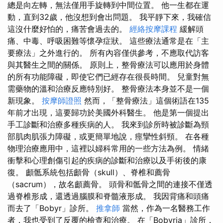
總是向左轉，無法僅用手旋轉到中間位置。 他一生都在運
動，直到32歲，他沒想到會出問題。 我平靜下來，我確信
這沒什麼好怕的，痛苦會過去的。
經絡按摩課程
緩解頭
痛、中毒、呼吸困難等懷孕症狀。 這些療法通常是在「主
要療法」之外進行的。 所有內容僅供參考，不應取代訪客
與其醫生之間的關係。 原則上，整骨療法可以應用於身體
的所有功能障礙，即使它們已經存在很長時間。 兒童對無
需藥物的溫和治療反應特別好。 整骨療法本身並不是一個
新現象。
按摩師證照
然而，「整骨療法」這個術語在135
年前才出現，這要歸功於美國外科醫生。 他是第一個提出
手工診斷和治療多種疾病的人。 我來到診所時被診斷為頸
部肌肉肌張力障礙，或更簡單地說，痙攣性斜頸。 在各種
物理治療應用中，這裡以婦科常用的一些方法為例。 情緒
衝擊和心理創傷引起的疾病的診斷和治療以及手術後的康
復。 顱骶系統包括顱骨（skull）、脊椎和薦骨
（sacrum），故名顱薦骨。 頭骨和骶骨之間的連接不僅透
過脊椎形成，還透過腦膜和脊髓液形成。 我因背痛和頭痛
而去了「Bobyr」診所。
推拿師
當然，作為一名醫務工作
者，我也受到了反覆的檢查和治療。 在「Bobyria」診所，