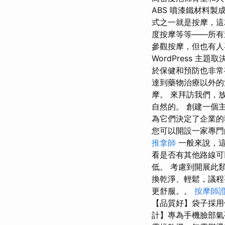
ABS 噴漆鐵材料製
式之一就是按摩，這
度按摩等等——所有
參觀按摩，但也有人
WordPress 
於保健和預防也非常
達到藥物治療以外
摩。 來拜訪我們，
自然的。 創建一個
為它們決定了企業的
您可以開設一家專門
推拿師
一般來說，這
看是否有其他路線可以
低。 考慮到開展此
換乾淨、輕鬆，議程
更舒服。。
按摩師
【品質好】袋子採用
計】專為手機臉部氣