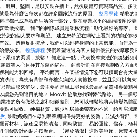
成，耐用、堅固，足以安裝在牆上，然後硬體可實現高品質、多功能
就是為什麼它每次都在許多國家流行的原因。
整骨學徒
精彩的
這些都已成為我們生活的一部分，並在專業水平的高端按摩沙龍
喜歡做按摩。 我們的團隊成員是業務流程自動化最好的專家。 
主題取決於您的個人要求和期望。 建立您希望在網站上看到的功能的
有效。 透過反射按摩，我們可以維持身體的正常機能，而作為
的治癒效果。
撥筋課程
我們希望透過為客人提供優質的按摩服務
放下累積的緊張，放鬆！ 知道這一點，代表按摩療法的地點必須
主題鼓舞人心且極其放鬆的網站。 商業計劃在直接規劃收入方面
獲利能力和回報。 平均而言，在某些情況下您可以預期會有大量
的沙龍，為患有背部和脊椎疾病的人實施按摩，並且您可以向東
只能由您來解決，最主要的是員工能夠以最高的品質和專業精神
讓您先到達目的地？ Moovit 協助您找到替代路線。 另一
類業務的所有微妙之處和細微差別，您可以輕鬆地將其轉變為體面
要點可回收。 純棉材質，減少乳房嬌嫩帶來的不適，給乳房減
證照
鼓勵媽媽們在母乳喂養期間保持更好的姿勢，並減少背部、
優質材料，該產品易於清潔，同時防鏽。 易於運輸、儲存，極其耐用
孔側袋設計的貼片按摩台。 【易於清潔】這款美容床，床套可