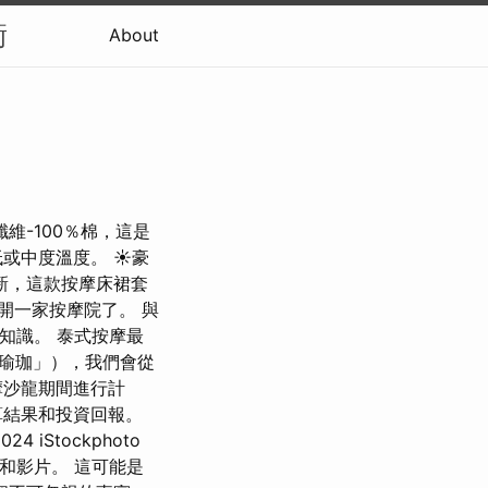
衡
About
纖維-100％棉，這是
或中度溫度。 ☀豪
新，這款按摩床裙套
開一家按摩院了。 與
知識。 泰式按摩最
瑜珈」），我們會從
摩沙龍期間進行計
算結果和投資回報。
Stockphoto
插圖和影片。 這可能是