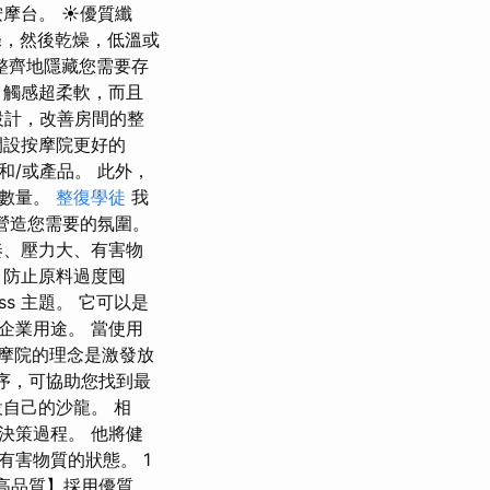
摩台。 ☀優質纖
滌，然後乾燥，低溫或
整齊地隱藏您需要存
，觸感超柔軟，而且
設計，改善房間的整
開設按摩院更好的
和/或產品。 此外，
戶數量。
整復學徒
我
以營造您需要的氛圍。
奏、壓力大、有害物
，防止原料過度囤
s 主題。 它可以是
和企業用途。 當使用
按摩院的理念是激發放
用程序，可協助您找到最
自己的沙龍。 相
決策過程。 他將健
害物質的狀態。 1
【高品質】採用優質