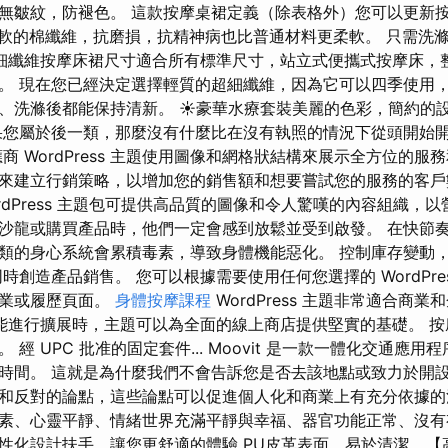
無皺紋，防褪色。 這款按摩桌裙定義（除表格外）您可以更新按
是柔軟的棉纖維，抗磨損，抗精神病也比普通材料更柔軟。 只需洗
細纖維按摩床裙尺寸適合所有標準尺寸，站立式便攜式按摩床，
。 現在您已經決定選擇輕質的超細纖維，因為它可以四季使用
、洗滌後都能保持清新。 ☀豪華水療套裝美麗的色彩，簡約的
果您屬於後一類，那麼沒有什麼比在沒有執照的情況下從頭開始
商 WordPress 主題使用圖像和網格狀結構來展示全方位的服務
來建立行銷策略，以增加您的銷售額和想要嘗試您的服務的客
rdPress 主題包可提供高品質的圖像和令人驚嘆的內容組織，
沙龍或購買產品時，他們一定會感到放鬆並受到啟發。 在快節
類的身心系統會累積毒素，導致身體機能惡化。 控制庫存變動
時創造產品銷售。 您可以根據需要使用任何您選擇的 WordPres
商業或履歷頁面。
身體按摩課程
WordPress 主題非常適合商業
e 功能進行擴展時，主題可以為全面的線上商店提供堅實的基礎。 
 經 UPC 批准的固定套件... Moovit 是一款一體化交通應
時間。 這就是為什麼我們不會告訴您是否去該地點或致力於開設
和反對的論點，這些論點可以促進個人化和商業上有充分依據的
素、心靈平靜、情緒世界充滿平靜與幸福、器官功能正常、沒有有
性化設計扶手，讓您更舒適的體驗 PU皮革表面，易於清潔... 