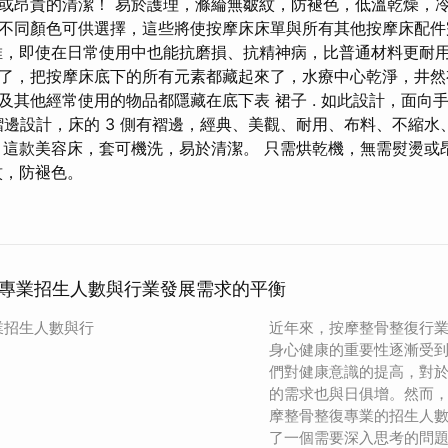
或昂貴的清潔！ 易於護理，滌綸無皺紋，防褪色，低溫乾燥，冷
不同顏色可供選擇，這些將使按摩床床單與所有其他按摩床配件
維，即使在日常使用中也能抗磨損、抗精神病，比普通材料更耐用
了，把按摩床底下的所有元素都藏起來了，水療中心乾淨，井然
及其他經常使用的物品都隱藏在底下表 裙子 . 如此設計，面向
褶邊設計，床的 3 側有褶邊，經典、美觀、耐用、布料、不縮水
 這款美容床，套可機洗，易於清潔。 只需烘乾機，無需熨燙或
紋，防褪色。
專業招生人數與行業發展需求的平衡
業招生人數與行
近年來，按摩整骨整復行
身心健康的重要性逐漸受
們對健康意識的提高，對
的需求也與日俱增。然而
摩整骨整復專業的招生人
了一個需要深入思考的問