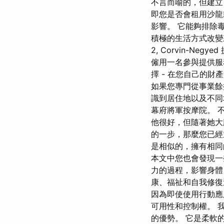
不言而喻的，但建立
即您是否會租用沙龍或
影響。 它能夠排除
積極的生活方式改變來維
2, Corvin-
僱用一名參與提供服
擇 - 在您自己的
如果您專門從事業餘
識到居住地以及不同
幕府將軍按摩院。 
他很好，但隨著她大腿
的一步，那麼您已經
是相似的，擁有相同
本文中您也會發現一些
力的過程，影響身體
康、福祉和自我修復過
因為即使使用行動應
可用性和控制權。 
的優勢。 它是柔軟