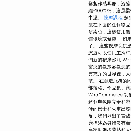
鬆製作感興趣，滌綸
維-100%棉，這
中溫。
按摩課程
超
放在下面的任何物品
耐染色，這樣使用後
體環境或健康。 如
了。 這些按摩院供應
您還可以使用主滑桿
們新的按摩沙龍 Wo
當您的觀眾參觀您的
質充斥的世界裡，人
積。 在創造服務的同
部落格、作品集、
WooCommerc
鬆並與氛圍完全和諧。
佳的巴士和火車出發
反，我們列出了贊成
康描述為身體沒有毒
高密度泡棉背墊和人