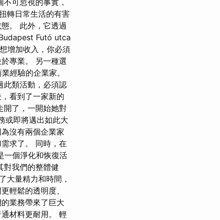
個不可忽視的事實，
助於扭轉日常生活的有害
態。 此外，它透過
st Futó utca
果你想增加收入，你必須
於專業。 另一種選
商業經驗的企業家。
過此類活動，必須認
後，看到了一家新的
走開了，一開始她對
業務或即將邁出如此大
因為沒有兩個企業家
需求了。 同時，在
）是一個淨化和恢復活
其對我們的整體健
省了大量精力和時間，
門更輕鬆的透明度、
們的業務帶來了巨大
通材料更耐用。 輕