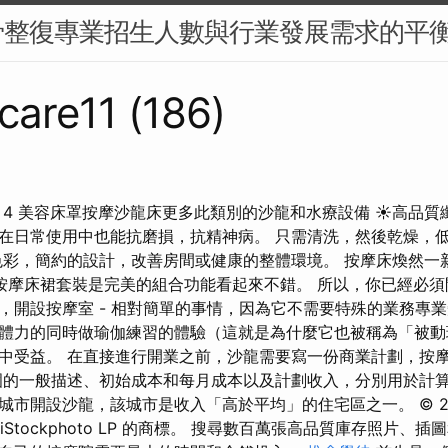
骨整復專業招生人數與行業發展需求的平
are11 (186)
院床單 4 美容床罩按摩沙龍床更多此類別的沙龍和水療設備 ☀高品質
在日常使用中也能抗磨損，抗精神病。 只需清洗，然後乾燥，低
色彩，簡約的設計，改善房間或健康的整體環境。 按摩床煥然一
按摩床裙套裝是完美的組合功能看起來不錯。 所以，你已經必須
，開設按摩室 - 相對簡單的事情，因為它不需要特殊的業務專業
體力的同時做瑜伽練習的體驗（這就是為什麼它也被稱為「被動
中受益。 在直接進行開業之前，沙龍需要寫一份商業計劃，按
圍的一般描述、初始成本和每月成本以及計劃收入，分別用於計
市開設沙龍，該城市是收入「高於平均」的住宅區之一。 © 2024 i
計是 iStockphoto LP 的商標。 搜尋數百萬張高品質庫存照片、