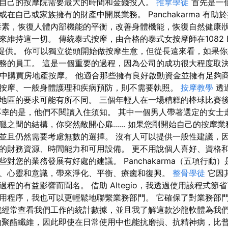
自己的按摩院需要最大的時間和金錢投入。
推拿學徒
首先是一
在自己或家族擁有的財產中開展業務。 Panchakarma 有
毒素，恢復人體內部機能的平衡，改善身體機能，恢復自然健康狀
持這一切。 傳統泰式按摩，由合格的泰式女按摩師在1082 Budape
Negyed 提供。 你可以獨立從頭開始做按摩生意，但從長遠來看，如
務的員工。 這是一個重要的過程，因為公司的成功很大程度取決
財產中購買房地產按摩。 他適合那些擁有良好啟動資金並擁有足夠
按摩、一般身體護理和疾病預防，則不需要執照。
按摩教學
透
地區的要求可能有所不同。 三個年輕人在一場糟糕的棒球比賽
不幸的是，他們不閱讀入住須知。 其中一個男人帶著選定的女士
之間的結構，你突然敞開心扉...... 如果您剛開始自己的按摩
並且仍然需要考慮無數的選擇。 沒有人可以提供一般性建議，
的財務資源、時間能力和可用設備。 更不用說個人喜好、資格和
對您的業務發展有好處的建議。 Panchakarma（五項行動
、心靈和意識，帶來淨化、平衡、療癒和復興。
整骨學徒
它因
程的有益影響而聞名。 借助 Altegio，我透過使用該程式節
用程序，我也可以更輕鬆地聯繫業務部門。 它確保了對業務部
我經常查看我們工作的統計數據，並且我了解這款沙龍軟體為我
的聚酯纖維，因此即使在日常使用中也能抗磨損、抗精神病，比普