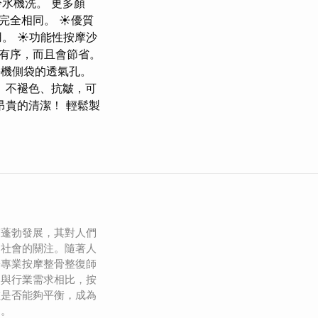
水機洗。 更多顏
完全相同。 ☀優質
。 ☀功能性按摩沙
有序，而且會節省。
手機側袋的透氣孔。
、不褪色、抗皺，可
昂貴的清潔！ 輕鬆製
業蓬勃發展，其對人們
到社會的關注。隨著人
於專業按摩整骨整復師
，與行業需求相比，按
數是否能夠平衡，成為
題。