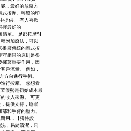
... 最好的放鬆方
泰式按摩、輕鬆的印
中提供。 有人喜歡
選擇最好的
簡短清單。 足部按摩對
一種附加療法，可以
來推廣傳統的泰式按
遵守相同的原則是很
發揮著重要作用，因
客戶流量。 例如，
方方向進行手術。
進行按摩。 您想看
個顯著優勢是初始成本最
的收入來源。 可更
壓，提供支撐，睡眠
頸部和手臂的壓力。
... 【獨特設
機洗，易於清潔，只