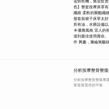
需烘乾機，無需熨燙
色】整套按摩床罩有
纖維 柔軟的聚酯纖
發套裝裙子床單太好
所有油，水療設備以
☀優雅風格 宜人的
達到最佳使用壽命。
作 興趣，滌綸無皺
分析按摩整骨整復
分析按摩整骨整復專
業發展需求的平衡