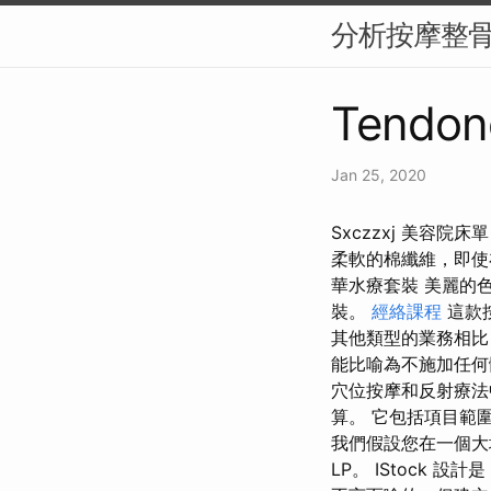
分析按摩整
Tendonc
Jan 25, 2020
Sxczzxj 美容
柔軟的棉纖維，即使
華水療套裝 美麗的
裝。
經絡課程
這款
其他類型的業務相比
能比喻為不施加任何
穴位按摩和反射療法
算。 它包括項目範
我們假設您在一個大城
LP。 IStock 設