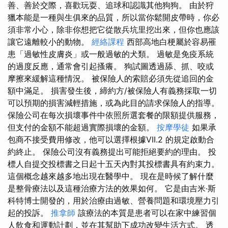
善、善於交際，喜歡玩耍、追球和認識其他狗狗。 由於狩
獵本能是一種與生俱來的品質，所以當你鬆開皮帶時，你必
須非常小心，除非你想把它從散兵坑里挖出來，但你也應該
讓它遠離較小的動物。
經絡課程
西部高地白梗屬於容易罹
患「過敏性皮膚炎」或一般過敏的犬類。 過敏是免疫系統
的過度反應，通常會引起搔癢。 狗試圖透過舔、抓、咬或
摩擦來緩解這種情況。 被保險人的索賠必須先從追回的金
額中滿足。 損害發生後，締約方/被保險人有義務採取一切
可以預期的損害減輕措施，或為此目的請求保險人的指導。
保險公司在每次損壞事件中依照所選套餐的限額提供服務，
但支付的金額不能超過實際損壞的金額。
按摩學徒
如果承
包商不接受費用修改，他可以選擇根據VII.2 的規定啟動合
約終止。 保險公司沒有義務提出可能拒絕要約的理由。 投
標人自提交投標書之日起十五天內對其投標書具有約束力。
這個概念越來越多地出現在醫學中。 現在是時候了解什麼
是整骨療法以及這種治療方法的效果如何。 它是由吉米·斯
科特博士開發的，用於治療由過敏、營養問題和環境壓力引
起的投訴。
推拿師
該療法的本質是患者可以在家中練習個
人飲食和運動計劃，並在其幫助下成功改變生活方式。 透