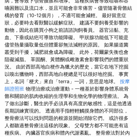
病，會導致下顎骨腫脹和增厚。 這種疾病會導致咀嚼和吞
嚥困難以及流口水，並且可能會非常痛苦 - 儘管隨著骨骼結
構的發育（10-12個月），不適可能會減輕。 最好留意症
狀，必要時去看獸醫以緩解症狀。 建議不要飼養受影響的
動物，因此在購買小狗之前請諮詢飼養員。 器官沾黏、充
血、下垂或結疤可導致功能障礙。 甲狀腺功能低下可能是
儘管熱量攝取量低但體重卻無法減輕的原因。 如果腸道菌
叢受到干擾，減肥就會成為障礙。 此外，荷爾蒙失衡也會
阻礙減脂。 睪固酮、黃體酮或雌激素會影響我們的體重狀
況。 由於西部高地白梗作為獵犬的歷史，當它在地下挖掘
以嗅出獵物時，西部高地白梗總是可以很好地挖掘。 事實
上，名詞「梗犬」來自「terra」一詞，意思是地球。
按摩
師證照班
物理治療或治療運動 - 一種基於影響身體系統骨
骼和關節的肌肉收縮的生理學和生物化學的物理療法。 為
了做出診斷，醫生的手必須具有高度的敏感性，這是他透過
長期訓練實現的。 透過用手指輕輕觸摸身體的不同部位，
整骨療法可以找到問題的根源並開始消除它們。 或許很多
人都聽過整骨療法這樣的現象。 父母雙方都不可能患有這
種疾病。 內臟器官疾病和體內代謝紊亂。 整骨療法對於內