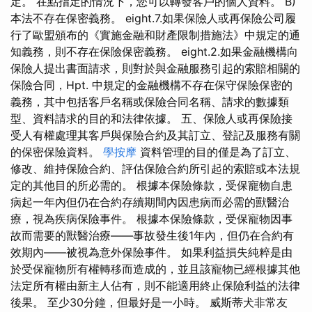
定。 在點指定的情況下，您可以轉發客戶的個人資料。 B)
本法不存在保密義務。 eight.7.如果保險人或再保險公司履
行了歐盟頒布的《實施金融和財產限制措施法》中規定的通
知義務，則不存在保險保密義務。 eight.2.如果金融機構向
保險人提出書面請求，則對於與金融服務引起的索賠相關的
保險合同，Hpt. 中規定的金融機構不存在保守保險保密的
義務，其中包括客戶名稱或保險合同名稱、請求的數據類
型、資料請求的目的和法律依據。 五、保險人或再保險接
受人有權處理其客戶與保險合約及其訂立、登記及服務有關
的保密保險資料。
學按摩
資料管理的目的僅是為了訂立、
修改、維持保險合約、評估保險合約所引起的索賠或本法規
定的其他目的所必需的。 根據本保險條款，受保寵物自患
病起一年內但仍在合約存續期間內因患病而必需的獸醫治
療，視為疾病保險事件。 根據本保險條款，受保寵物因事
故而需要的獸醫治療——事故發生後1年內，但仍在合約有
效期內——被視為意外保險事件。 如果利益損失純粹是由
於受保寵物所有權轉移而造成的，並且該寵物已經根據其他
法定所有權由新主人佔有，則不能適用終止保險利益的法律
後果。 至少30分鐘，但最好是一小時。 威斯蒂犬非常友