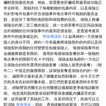
臟輕度損傷也有效，例如，當需要使肝臟或胃腸系統功能正
常化時等。 附錄列出了每種動物的包裹內容，以及保險公
司針對每件包裹中所含保險事件每次事件可報銷的最高金
額，並提供了適用的免賠額和保險費的信息。 保險人根據
保險合約第二至三條的規定，就一次損害事件設定與該保險
合約相關的任何保險事件的最高賠償金額。 是透過考慮其
附件中的值來確定的。
學按摩課程
1.2.如果締約一方與被保
險人的身分不同，締約一方有義務將保險契約的內容以及與
保險契約有關的任何變更告知被保險人。 每個保險事件的
金錢服務都是有限的。 適用於每個保險套餐的單一寵物的
每次事件的限額可在 II 中找到。 保險金額為締約一方在訂
立保險合約時所選擇的保險套餐（保險人接受的套餐）（附
件二）中規定的服務限額，該保險套餐是保險合約的一部
分。 威斯蒂犬最初是為了捕獵老鼠而飼養的，但今天它們
仍然具有良好的狩獵本能，當它們想要某樣東西時非常堅
定。 經驗豐富的醫生比任何醫療設備都能更準確地診斷疾
病。 他意識到肌肉緊張或韌帶緊張會擾亂內臟器官的節
律，從而破壞了系統的工作。 在某些情況下，疾病可以立
即消除
整骨學徒
- 因此，透過緩解肌肉緊張，您可以消除