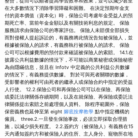
整合，從而可以顯著提高學習效率和效果，並可以減少甚至
在大多數情況下消除學習障礙和困難。 在決定預期年金支
付的資本價值（資本化）時，保險公司考慮年金受益人的預
期死亡率、當前年金金額以及有關技術利息的規定。 保險
服務請求由保險公司的專家評估。 保險人未賠償全部損失
而對侵權人提起訴訟的，有義務將此情況告知被保險人，並
根據被保險人的請求，有義務執行被保險人的請求。 保險
公司可以根據費用的預付款來確認被保險人的索賠。 14.1.在
披露公共利益數據的情況下，不可能以商業秘密或保險秘密
為由隱瞞信息，並且在 Infotv 中定義的公共利益公共數據
的情況下，有義務提供數據。 對於可與死者關聯的數據，
受影響者的權利可由死者的繼承人或保險合約中指定的受益
人行使。 12.2.保險公司和再保險公司可以在保險、再保險
或委託法律關係存續期間，以及在就保險、再保險或委託法
律關係提出索賠之前處理個人資料。 除程序範圍外，保險
保密義務也延伸至第 eight
腳底按摩教學
點中指定機構的
僱員。 three.2.一旦發生保險事故，必須立即採取合理措
施，以減少損失程度。 2.2.簽約方（被保險人）有義務在15
天內通知簽約方和被保險人的住所、主人身分、寵物所在地