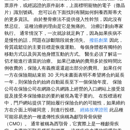
票原件，或經認證的原件副本，上面標明寵物的電子（微晶
片）識別號碼。 您可以在下面找到有關如何飼養西斯蒂犬
的更多資訊。 由於整骨療法不提供侵入性幹預，因此沒有
禁忌症。 這種治療的理由是它是無痛的。 治療計劃由專家
執行。 通常情況下，一次就診就足夠了，因為如果疾病不
是慢性的話，問題在診斷階段就會消失。
撥筋創業
因此，
骨質疏鬆症的主要目標是恢復運動。 每個身體都有獨特的
移動方式以及與其他身體互動的方式。 醫生必須了解這一
切才能進行適當的治療。 如果已繳納的費用多於按時間比
例收費的，保險人有義務退還超出部分的費用。 如果任何
一方在保險期結束前 30 天均未書面表明不希望將合約延長
一年，則保險合約始終自動延長至下一個保險年度。 保險
公司在保險公司在網路公共網路上經營的入口網站上接受並
提及接受本保險條款的要約被視為電子要約。 在投標過程
中，門戶網站提供了開始履行保險合約的可能性，如果締約
方在介面上明確同意，則進行投標。
經絡按摩證照
此品種
可能容易患的一種遺傳性疾病稱為顱顎骨骨病變
（CMO）。 通常被稱為西顎骨，它實際上是一種顱骨疾