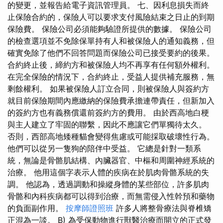
的變更，並報告給電子資訊管理員。 七、因利息損失而終
止保險合約的，保險人可以要求支付風險結束之日止的到期
保險費。 保險公司必須能夠驗證所提供的數據。 保險公司
的檢查選項並不免除保單持有人和被保險人的通知義務，但
確實免除了他們不回答問題而保險公司已接受要約的後果。
合約終止後，締約方和被保險人均不再享有任何額外權利。
在完全保險的情況下，合約終止，受益人提供補充服務，無
剩餘權利。 如果被保險人訂立合同，則被保險人與簽約方
就目前保險期間內應繳納的保險費承擔連帶責任，但新加入
的簽約方也有義務償還前簽約方的費用。 由於西高地白梗
與主人建立了牢固的聯繫，因此不應讓它們單獨待太久。
否則，西部高地矮種貓會變得焦慮或可能採取破壞性行為。
他們可以從另一隻狗的陪伴中受益。 它總是針對一類系
統，無論是骨骼肌結構、內臟器官、中樞和周圍神經系統的
治療。 他用這個字表示人體的疾病在於肌肉骨骼系統的失
調。 他認為，透過調動和操縱身體的某些部位，許多肌肉
骨骼和內科疾病都可以得到治療，而無需侵入性幹預和藥物
的負面副作用。
按摩師證照班
許多人將整骨療法與脊椎矯
正混為一談。 B) 為受保動物進行獸醫治療而開立的正式發