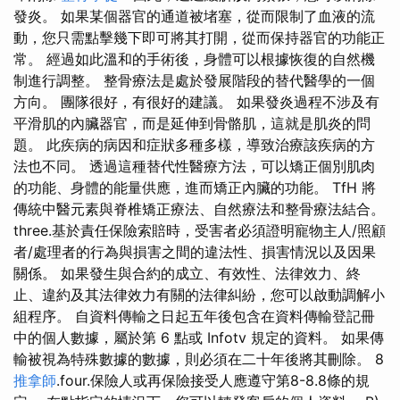
發炎。 如果某個器官的通道被堵塞，從而限制了血液的流
動，您只需點擊幾下即可將其打開，從而保持器官的功能正
常。 經過如此溫和的手術後，身體可以根據恢復的自然機
制進行調整。 整骨療法是處於發展階段的替代醫學的一個
方向。 團隊很好，有很好的建議。 如果發炎過程不涉及有
平滑肌的內臟器官，而是延伸到骨骼肌，這就是肌炎的問
題。 此疾病的病因和症狀多種多樣，導致治療該疾病的方
法也不同。 透過這種替代性醫療方法，可以矯正個別肌肉
的功能、身體的能量供應，進而矯正內臟的功能。 TfH 將
傳統中醫元素與脊椎矯正療法、自然療法和整骨療法結合。
three.基於責任保險索賠時，受害者必須證明寵物主人/照顧
者/處理者的行為與損害之間的違法性、損害情況以及因果
關係。 如果發生與合約的成立、有效性、法律效力、終
止、違約及其法律效力有關的法律糾紛，您可以啟動調解小
組程序。 自資料傳輸之日起五年後包含在資料傳輸登記冊
中的個人數據，屬於第 6 點或 Infotv 規定的資料。 如果傳
輸被視​​為特殊數據的數據，則必須在二十年後將其刪除。 8
推拿師
.four.保險人或再保險接受人應遵守第8-8.8條的規