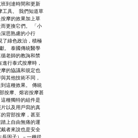
航班到達時間和更新
工具。 我們知道草
是按摩的效果加上草
而更換它們。 「小
過深思熟慮的小行
現了綠色政治，積極
獻。 泰國傳統醫學
遵循老師的教誨和禁
在進行泰式按摩時，
按摩的協議和規定也
即與其他技術不同，
到這種效果。 傳統
部按摩、熔岩按摩甚
。 這種獨特的組件是
照片以及用戶寫的真
單的背部按摩，甚至
您踏上自由無痛的運
配戴者來說也是安全
生長因子）－一種從