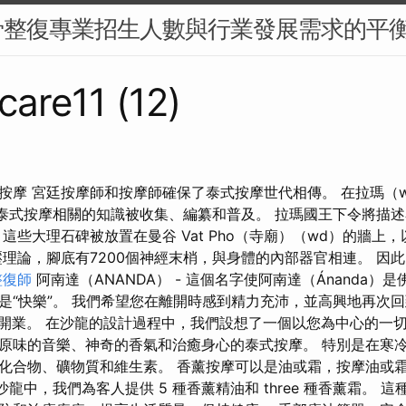
骨整復專業招生人數與行業發展需求的平
are11 (12)
按摩 宮廷按摩師和按摩師確保了泰式按摩世代相傳。 在拉瑪（
），與泰式按摩相關的知識被收集、編纂和普及。 拉瑪國王下令將描
這些大理石碑被放置在曼谷 Vat Pho（寺廟）（wd）的牆上
壓理論，腳底有7200個神經末梢，與身體的內部器官相連。 因
整復師
阿南達（ANANDA） - 這個名字使阿南達（Ánanda）
是“快樂”。 我們希望您在離開時感到精力充沛，並高興地再次回
年初開業。 在沙龍的設計過程中，我們設想了一個以您為中心的一
原味的音樂、神奇的香氣和治癒身心的泰式按摩。 特別是在寒
化合物、礦物質和維生素。 香薰按摩可以是油或霜，按摩油或霜
按摩沙龍中，我們為客人提供 5 種香薰精油和 three 種香薰霜。