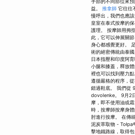
手部的不同部位來預
益。
推拿師
它往往
慢呼出，我們也應該
皇室在泰式按摩的保
護理。 按摩師用拇
此，它可以伸展關節
身心都感覺更好。 
術的絕密傳統由泰國
日本指壓和印度阿
小腿和膝蓋，釋放體
裡也可以找到壓力點
遵循嚴格的程序，從
錯過鞋底。 我們從 9
dovolenke。
摩，即不使用油或霜
時，按摩師按摩身體
肘進行按摩。 在傳統
泥炭萃取物 - To
擊地鐵路線，取得包