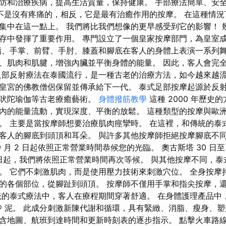
防和治療疾病，提高生活質量，保持健康。 手部療法簡單、安
不是沒有疼痛的，相反，它是最有治癒作用的按摩。 在這種情況
集中在這一點上。 我們將比我們想像的更早感受到它的影響！ 
存中發揮了重要作用。 專門設立了一個皇家按摩部門，為皇室
指、手掌、前臂、手肘、膝蓋和腳底在客人的身體上表演一系列舞
、肌肉和肌腱，增強內臟並平衡身體的能量。 因此，客人會完
足部反射療法在泰國流行，是一種古老的治療方法，如今越來越流
皇宮的佛教僧侶保留並傳承給下一代。 泰式足部按摩起源於反
育吠陀瑜伽等古老療癒藝術。
身體撥筋教學
這種 2000 年歷史
內的能量流動，實現深度、平衡的放鬆。 這種類型的按摩與歐
。 主要是當按摩師想要治療肌肉痙攣時。 在這裡，和傳統的泰
客人的腳底到頭頂和耳朵。 與許多其他按摩師拒絕按摩腳底不
 月 2 日起依照正常營業時間恭候您的光臨。 奧古斯塔 30 日至 9 月
 9月2日起，我們將依照正常營業時間再次等候。 與其他按摩不同，
。 它們不刺激肌肉，而是使用壓力技術來刺激穴位。 全身按摩
的各個部位，從腳趾到頭頂。 按摩師不僅用手掌和指尖按摩，
的泰式療法中，客人在療程期間穿著舒適。 在身體護理產品中，T
łpa® 泥。 此成分刺激新陳代謝和循環，具有緊緻、消脂、瘦身、
含地圖、航班到達時間和更新時刻表的逐步指示。 點擊火車路