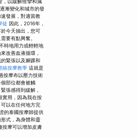
背，以緩解痙攣和減
的逐漸變化和城市的發
加速發展，對適當教
學徒
因此，2016年，
將於今天抽出，您可
只需要有點興奮。
受力，時不時地用力或輕輕地
油來改善血液循環，
域的緊張以及腳踝和
經絡按摩教學
這就是
通過按摩布以壓力技術
每個部位都會被觸
，緊張感得到緩解，
很實用，因為我在按
，可以在任何地方完
證的泰國按摩師提供
的形式，為身體和靈
種按摩可以增加皮膚