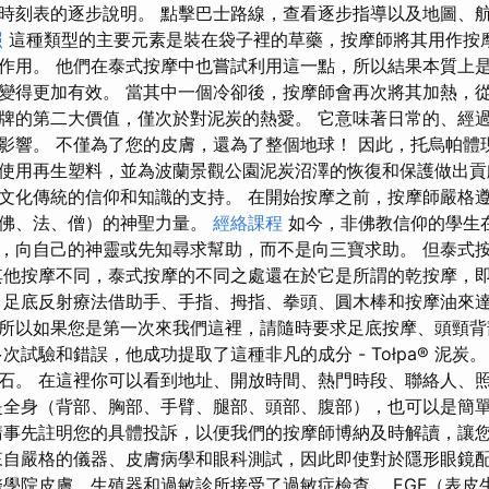
時刻表的逐步說明。 點擊巴士路線，查看逐步指導以及地圖、
照
這種類型的主要元素是裝在袋子裡的草藥，按摩師將其用作按摩
作用。 他們在泰式按摩中也嘗試利用這一點，所以結果本質上
變得更加有效。 當其中一個冷卻後，按摩師會再次將其加熱，從
牌的第二大價值，僅次於對泥炭的熱愛。 它意味著日常的、經
影響。 不僅為了您的皮膚，還為了整個地球！ 因此，托烏帕體
使用再生塑料，並為波蘭景觀公園泥炭沼澤的恢復和保護做出貢
文化傳統的信仰和知識的支持。 在開始按摩之前，按摩師嚴格
（佛、法、僧）的神聖力量。
經絡課程
如今，非佛教信仰的學生
，向自己的神靈或先知尋求幫助，而不是向三寶求助。 但泰式
其他按摩不同，泰式按摩的不同之處還在於它是所謂的乾按摩，
 足底反射療法借助手、手指、拇指、拳頭、圓木棒和按摩油來達
所以如果您是第一次來我們這裡，請隨時要求足底按摩、頭頸背
次試驗和錯誤，他成功提取了這種非凡的成分 - Tołpa® 泥炭
石。 在這裡你可以看到地址、開放時間、熱門時段、聯絡人、
是全身（背部、胸部、手臂、腿部、頭部、腹部），也可以是簡
請事先註明您的具體投訴，以便我們的按摩師博納及時解讀，讓
來自嚴格的儀器、皮膚病學和眼科測試，因此即使對於隱形眼鏡
醫學院皮膚、生殖器和過敏診所接受了過敏症檢查。 EGF（表皮