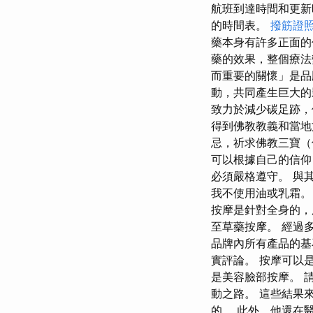
航班到達時間和更新
的時間表。
撥筋證
藥本身有許多正面的
藥的效果，整個療法
而重要的關懷」是品
動，共同產生巨大的
致力於減少碳足跡，
得到佛教教義和當地
忌，祈求佛教三寶
可以根據自己的信仰
必須嚴格遵守。 與
我不使用油或乳霜。
按摩是針對全身的，
至草藥按摩。 經過多
品牌內所有產品的基
實評論。 按摩可以
是美容臉部按摩。 
動之路。 這些結果
的。 此外，他還在