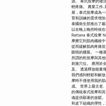
源。 泰式按摩的做
輕疼痛。 農業工作
展，泰式按摩成為一
育和訓練的需求增加
泰國衛生部推出了嚴
以在晚上晚些時候在
Rattana 泰式按摩 
摩擦它到肌肉纖維中
從而緩解肌肉疼痛並
眼睛的腫脹。 一種
所謂的乾按摩與其他技
刺激穴位。 應用於
及。 透過釋放能量
我們感到輕鬆和解放
摩時不僅使用我的肌
成。 世界上最古老
的傳統泰式按摩和其
魂提供顯著的放鬆。
和皮下組織的彈性，