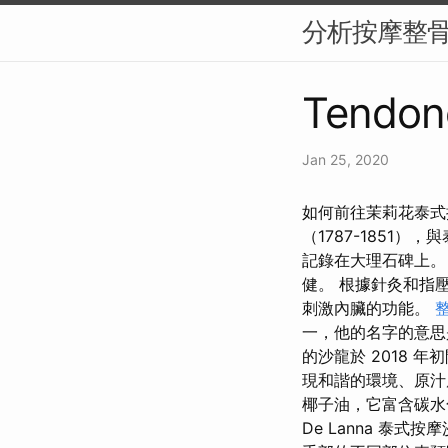
分析按摩整
Tendonc
Jan 25, 2020
如何前往茉莉花泰式
（1787-1851
記錄在大理石碑上。 
健。 根據針灸和指
刺激內臟的功能。
一，他的名字的意思
的沙龍於 2018 
現和諧的環境、原汁
椰子油，它富含碳水
De Lanna 泰式