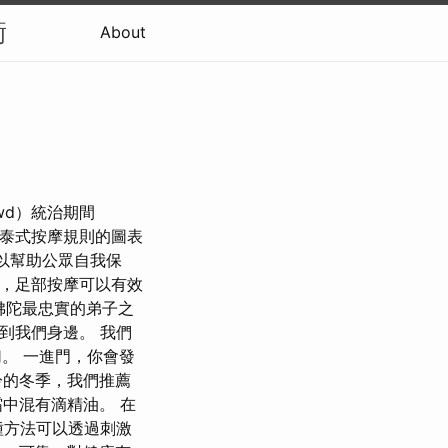
衡
About
wd）統治期間
述泰式按摩規則的圖表
，以幫助公眾自我保
此，足部按摩可以有效
是佛陀最忠實的弟子之
到我們身邊。 我們
切。 一進門，你會發
冷的冬季，我們推薦
中混有滴精油。 在
 這種方法可以透過刺激