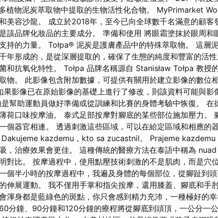
多植物泥炭萃取物中提取的生物活性化合物。 MyPrimarket World
和美容沙龍。 成立於2018年，至今已向全球數千名滿意的顧客
是該品牌化妝品的主要成分。 準備和使用 將眼霜塗抹於眼周和
持的力量。 Tołpa® 泥炭是護膚產品中的特殊萃取物。 這
千年形成的，是從深層提取的，確保了生態的純度和豐富的活性
抗氧化特性。 Tołpa 品牌名稱源自 Stanisław Tołpa 
取物。 此影像包含附加數據，可提供有關用於建立影像的數位
如果影像已在原始影像的基礎上進行了修改，則該資料可能與影
的是幫助運動員做好準備或從訓練和比賽的身體考驗中恢復。 在
薄荷口味按摩油。 泰式足部按摩對腳底的某些部位施加壓力。 
一個器官相連。 透過刺激這些區域，可以在給定區域和相應的
eme kazdemu，kto sa zucastnil。 Prajeme kazdemu v
，治療效果會更佳。 這種傳統的醫療方法在泰語中稱為 nuad 或 n
明對比。 按摩過程中，使用點壓技術刺激的不是肌肉，而是穴位
一個半小時​​的按摩過程中，我遍及身體的每個部位，從腳趾到
的伸展運動。 我不僅用手掌和指尖按摩，還用膝蓋、腳底和手肘
會渾身都是藍綠色的斑點，你只會感到精力充沛，一種極好的幸
60分鐘、90分鐘和120分鐘的療程將從腳底到頭頂，一公分一