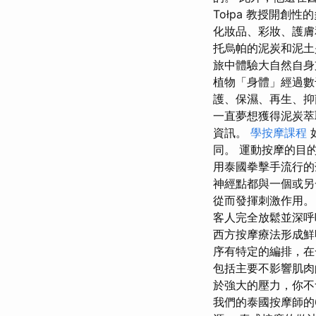
Tołpa 教授開創性的
化妝品、彩妝、護膚
托烏帕的泥炭和泥土
旅中體驗大自然自身支
植物「身體」經過數
護、保濕、再生、抑菌和
一直夢想獲得泥炭萃
資訊。
學按摩課程
同。 運動按摩的目
用泰國拳擊手流行的
神經點都與一個或另
從而發揮刺激作用。 Dakuj
客人完全放鬆並深呼吸
西方按摩療法形成鮮
序有特定的編排，在
包括主要不影響肌肉
於強大的壓力，你不
我們的泰國按摩師的