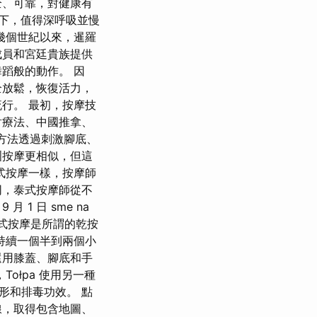
全、可靠，對健康有
下，值得深呼吸並慢
幾個世紀以來，暹羅
成員和宮廷貴族提供
蹈般的動作。 因
全放鬆，恢復活力，
行。 最初，按摩技
射療法、中國推拿、
的方法透過刺激腳底、
洲按摩更相似，但這
式按摩一樣，按摩師
同，泰式按摩師從不
 1 日 sme na
泰式按摩是所謂的乾按
持續一個半到兩個小
還用膝蓋、腳底和手
ołpa 使用另一種
塑形和排毒功效。 點
線，取得包含地圖、