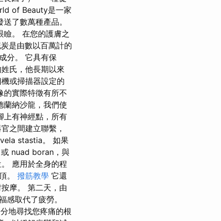
 of Beauty是一家
發送了數萬種產品。
眼瞼。 在您的護膚之
層泥炭是由數以百萬計的
成分。 它具有保
教授的姓氏，他長期以來
相機或掃描器設定的
像的實際特徵有所不
德蘭納沙龍，我們使
腳上有神經點，所有
器官之間建立聯繫，
ela stastia。 如果
uad boran，與
。 應用於全身的程
頭頂。
撥筋教學
它還
按摩。 第二天，由
福感取代了疲勞。
公分地尋找您疼痛的根