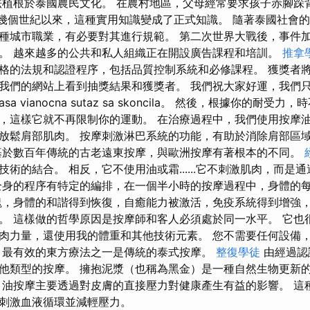
法植根於泰國農民文化。 在農村地區，父母經常要求孩子赤腳跺
..幾個世紀以來，這種實用知識變成了正式知識。 隨著泰國社會
種城市職業，有必要對其進行規範。 第二次世界大戰後，事件
。 越來越多的公共和私人組織正在開設廣告課程和培訓。
推拿
格的法規和認證程序，包括品質控制系統和必修課程。 獲獎者
我們的網站上看到抽獎結果和獲獎者。 我們祝大家好運，我們
Nasa vianocna sutaz sa skoncila。 然後，根據你的耐
，這樣它就不再限制你的運動。 在治療過程中，我們使用按摩
放鬆肩部肌肉。 按摩刺激淋巴系統的功能，有助於消除肩部區
基於數百年傳統的古老遠東按摩，與歐洲按摩有著根本的不同。
術的結合。 相反，它不使用油或霜......它不刺激肌肉，而是
全身的程序有特定的編排，在一個半小時​​的按摩過程中，身體的
塊，身體的和諧得到恢復，自癒能力被激活，免疫系統得到增強
。 這樣做的哲學原因是按摩師和客人必須處於同一水平。 它也
肉力量，還使用我的體重和其他技術元素。 您不需要任何設備
、最有效的東方療法之一是傳統的泰式按摩。
整復學徒
由經過認
他類型的按摩。 擁抱泥漿（也稱為黑金）是一種自然生物更新
 油按摩主要透過對皮膚的直接壓力對健康產生有益的影響。 這
刺激血液循環並減輕壓力。